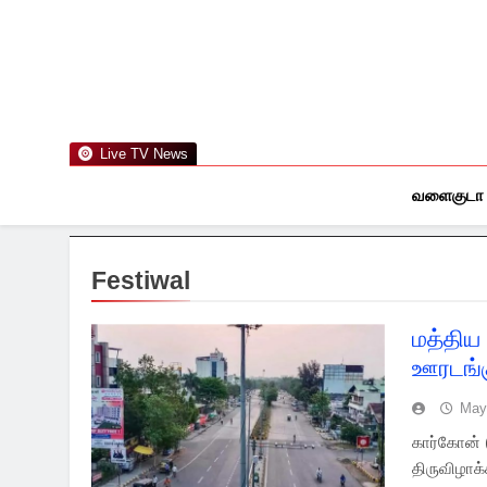
Skip
to
content
Live TV News
வளைகுடா
Festiwal
மத்திய
ஊரடங்க
May
கார்கோன் (
திருவிழாக