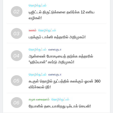
தொழில்நுட்பம்
02
டிஜிட்டல் திருட்டுக்களை தவிர்க்க 12 எளிய
வழிகள்!
உலகம்
தொழில்நுட்பம்
03
பறக்கும் டாக்ஸி கத்தாரில் அறிமுகம்!
தொழில்நுட்பம்
வளைகுடா
04
ஆன்லைன் மோசடியைத் தடுக்க கத்தாரில்
“ஹிம்யான்” கார்டு அறிமுகம்!
தொழில்நுட்பம்
வளைகுடா
05
கூகுள் தொழில் நுட்பத்தில் கலக்கும் ஓமன் 360
விர்ச்சுவல் டூர்!
சமூக வலைதளம்
தொழில்நுட்பம்
06
நேபாளில் தடையாகிறது டிக்டாக் செயலி!