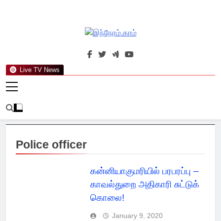
Skip
to
content
இந்நேரம்.காம்
செய்திகளுக்கு அப்பால்…
Live TV News
Police officer
கன்னியாகுமரியில் பரபரப்பு –
காவல்துறை அதிகாரி சுட்டுக்
கொலை!
January 9, 2020