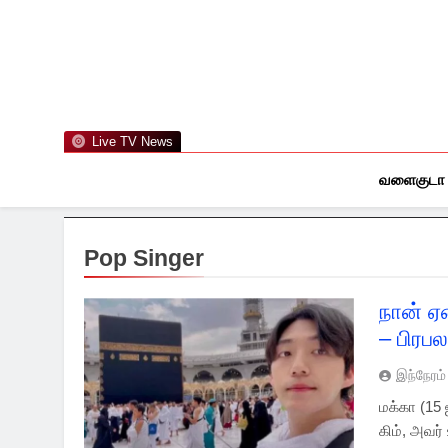
Skip
to
content
Live TV News
வளைகுடா
Pop Singer
நான் ஏ
– பிரபல
இந்நேரம்
மக்கா (15
கிம், அவர