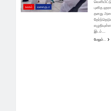
வெளியிட்ட
உலகம்
வளைகுடா
புனித ஹராம
தனது அனைத
தேர்ந்தெடு
எழுதியுள்ள
இடம்…
மேலும்...