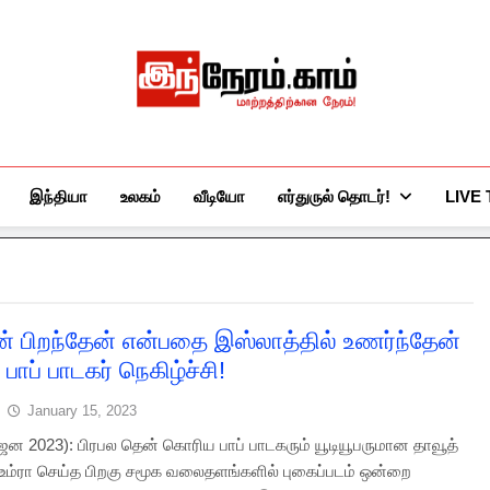
இந்நேரம்.காம்
செய்திகளுக்கு அப்பால்…
இந்தியா
உலகம்
வீடியோ
எர்துருல் தொடர்!
LIVE
ன் பிறந்தேன் என்பதை இஸ்லாத்தில் உணர்ந்தேன்
 பாப் பாடகர் நெகிழ்ச்சி!
January 15, 2023
 ஜன 2023): பிரபல தென் கொரிய பாப் பாடகரும் யூடியூபருமான தாவூத்
் உம்ரா செய்த பிறகு சமூக வலைதளங்களில் புகைப்படம் ஒன்றை