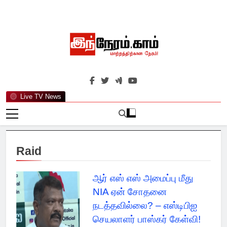
Skip
to
content
இந்நேரம்.காம்
செய்திகளுக்கு அப்பால்…
Live TV News
Raid
ஆர் எஸ் எஸ் அமைப்பு மீது
NIA ஏன் சோதனை
நடத்தவில்லை? – எஸ்டிபிஐ
செயலாளர் பாஸ்கர் கேள்வி!