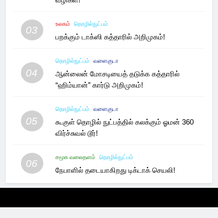
உலகம்
தொழில்நுட்பம்
03
பறக்கும் டாக்ஸி கத்தாரில் அறிமுகம்!
தொழில்நுட்பம்
வளைகுடா
04
ஆன்லைன் மோசடியைத் தடுக்க கத்தாரில்
“ஹிம்யான்” கார்டு அறிமுகம்!
தொழில்நுட்பம்
வளைகுடா
05
கூகுள் தொழில் நுட்பத்தில் கலக்கும் ஓமன் 360
விர்ச்சுவல் டூர்!
சமூக வலைதளம்
தொழில்நுட்பம்
06
நேபாளில் தடையாகிறது டிக்டாக் செயலி!