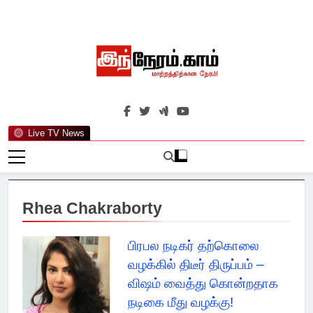
Skip
to
content
இந்நேரம்.காம்
செய்திகளுக்கு அப்பால்…
Live TV News
Rhea Chakraborty
பிரபல நடிகர் தற்கொலை
வழக்கில் திடீர் திருப்பம் –
விஷம் வைத்து கொன்றதாக
நடிகை மீது வழக்கு!