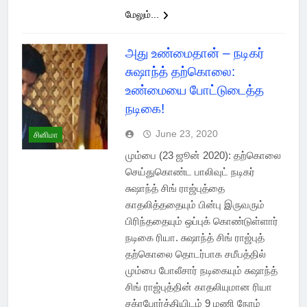
மேலும்...
அது உண்மைதான் – நடிகர்
சுஷாந்த் தற்கொலை:
உண்மையை போட்டுடைத்த
நடிகை!
June 23, 2020
சினிமா
மும்பை (23 ஜூன் 2020): தற்கொலை
செய்துகொண்ட பாலிவுட் நடிகர்
சுஷாந்த் சிங் ராஜ்புத்தை
காதலித்ததையும் பின்பு இருவரும்
பிரிந்ததையும் ஒப்புக் கொண்டுள்ளார்
நடிகை ரியா. சுஷாந்த் சிங் ராஜ்புத்
தற்கொலை தொடர்பாக சமீபத்தில்
மும்பை போலீசார் நடிகையும் சுஷாந்த்
சிங் ராஜ்புத்தின் காதலியுமான ரியா
சக்ரபோர்த்தியிடம் 9 மணி நேரம்