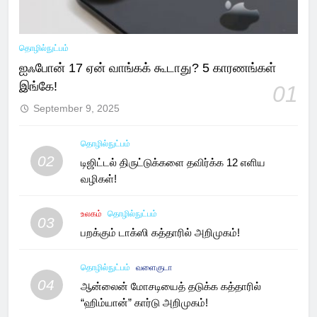
தொழில்நுட்பம்
ஐஃபோன் 17 ஏன் வாங்கக் கூடாது? 5 காரணங்கள்
இங்கே!
01
September 9, 2025
தொழில்நுட்பம்
02
டிஜிட்டல் திருட்டுக்களை தவிர்க்க 12 எளிய
வழிகள்!
உலகம்
தொழில்நுட்பம்
03
பறக்கும் டாக்ஸி கத்தாரில் அறிமுகம்!
தொழில்நுட்பம்
வளைகுடா
04
ஆன்லைன் மோசடியைத் தடுக்க கத்தாரில்
“ஹிம்யான்” கார்டு அறிமுகம்!