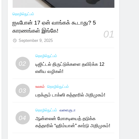
தொழில்நுட்பம்
ஐஃபோன் 17 ஏன் வாங்கக் கூடாது? 5
காரணங்கள் இங்கே!
01
September 9, 2025
தொழில்நுட்பம்
02
டிஜிட்டல் திருட்டுக்களை தவிர்க்க 12
எளிய வழிகள்!
உலகம்
தொழில்நுட்பம்
03
பறக்கும் டாக்ஸி கத்தாரில் அறிமுகம்!
தொழில்நுட்பம்
வளைகுடா
04
ஆன்லைன் மோசடியைத் தடுக்க
கத்தாரில் “ஹிம்யான்” கார்டு அறிமுகம்!