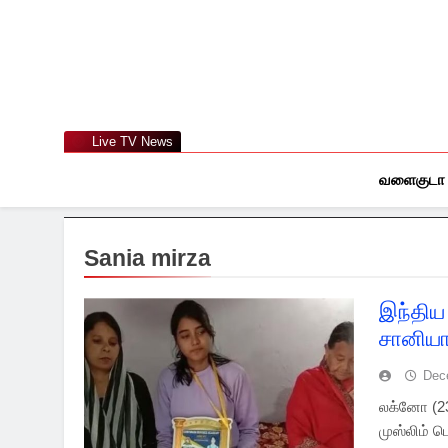
Skip
to
content
Live TV News
வளைகுடா
Sania mirza
இந்திய
சானியா 
Dec
லக்னோ (23
முஸ்லிம் 