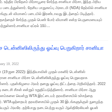
ர். உத்திர பிரதேசம் மிர்சாபூரை சேர்ந்த சானியா மிர்சா, இந்த அரிய
டைத்துள்ளார். தேசிய பாதுகாப்பு அகாடமி (NDA) தேர்வில் சானியா
ேங்குடன் விமானப் படையில் இரண்டாவது இடத்தைப் பிடித்தார்.
ரதேசத்தைச் சேர்ந்த முதல் பெண் போர் விமானி என்ற பெருமையையும்
ற்றுள்ளார்.சானியா ஏப்ரல் 10ம்…
ச டென்னிஸிலிருந்து ஓய்வு பெறுகிறார் சானியா
uary 19, 2022
் (19 ஜன 2022): இந்தியாவின் முதல் மகளிர் டென்னிஸ்
டாரான சானியா மிர்சா டென்னிஸிலிருந்து ஓய்வு பெறுவதாக
ள்ளார். புதன்கிழமை அவர் தனது ஓய்வு திட்டத்தை அறிவித்தார். 2022
 கடைசி சீசன் என்றும் உறுதிப்படுத்தினார். சானியா மிர்சா ஆறு
்லாம்களை வென்று WTA இரட்டையர் தரவரிசையில் உச்சத்தை
ளார். WTA ஒற்றையர் தரவரிசையில் முதல் 30 இடங்களுக்குள் நுழைந்த
தியரும் அவரே. தற்போது நடைபெற்று வரும் ஆஸ்திரேலியன் ஓபன்