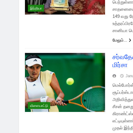
பெற்றுள்ளா
இந்தியா
சாதனையை ப
149 வது ர
உத்தரப்பி
சானியா பெ
மேலும்...
சர்வதே
மிர்சா
Jan
மெல்போர்ன
சூப்பர்ஸ்
அறிவித்து
விளையாட்டு
சீசன் தனது
கிராண்ட்ஸ
எட்டியுள்
முதல் இந்