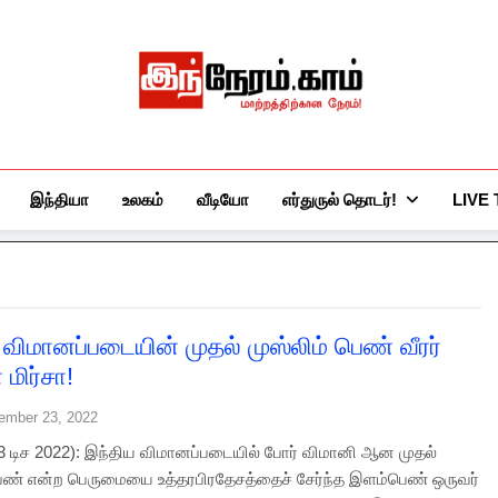
இந்நேரம்.காம்
செய்திகளுக்கு அப்பால்…
இந்தியா
உலகம்
வீடியோ
எர்துருல் தொடர்!
LIVE
 விமானப்படையின் முதல் முஸ்லிம் பெண் வீரர்
மிர்சா!
ember 23, 2022
 டிச 2022): இந்திய விமானப்படையில் போர் விமானி ஆன முதல்
பெண் என்ற பெருமையை உத்தரபிரதேசத்தைச் சேர்ந்த இளம்பெண் ஒருவர்