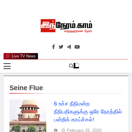
Skip
to
content
இந்நேரம்.காம்
செய்திகளுக்கு அப்பால்…
Live TV News
Seine Flue
6 உச்ச நீதிமன்ற
நீதிபதிகளுக்கு ஒரே நேரத்தில்
பன்றிக் காய்ச்சல்!
February 25, 2020