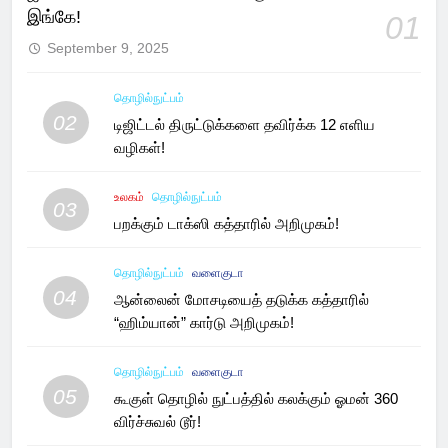
இங்கே!
01
September 9, 2025
தொழில்நுட்பம்
02
டிஜிட்டல் திருட்டுக்களை தவிர்க்க 12 எளிய
வழிகள்!
உலகம்
தொழில்நுட்பம்
03
பறக்கும் டாக்ஸி கத்தாரில் அறிமுகம்!
தொழில்நுட்பம்
வளைகுடா
04
ஆன்லைன் மோசடியைத் தடுக்க கத்தாரில்
“ஹிம்யான்” கார்டு அறிமுகம்!
தொழில்நுட்பம்
வளைகுடா
05
கூகுள் தொழில் நுட்பத்தில் கலக்கும் ஓமன் 360
விர்ச்சுவல் டூர்!