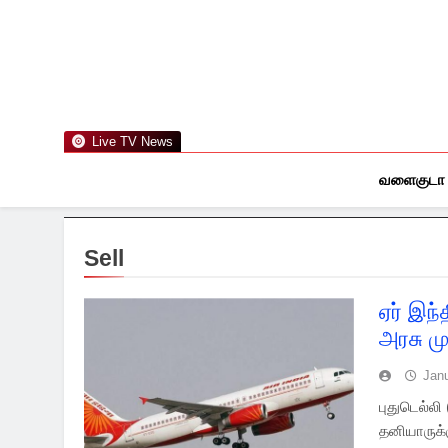
Skip
to
content
Live TV News
வளைகுடா
Sell
ஏர் இந
அரசு மு
Jan
புதுடெல்ல
தனியாருக்க