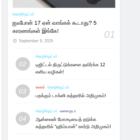
தொழில்நுட்பம்
ஐஃபோன் 17 ஏன் வாங்கக் கூடாது? 5
காரணங்கள் இங்கே!
01
September 9, 2025
தொழில்நுட்பம்
02
டிஜிட்டல் திருட்டுக்களை தவிர்க்க 12
எளிய வழிகள்!
உலகம்
தொழில்நுட்பம்
03
பறக்கும் டாக்ஸி கத்தாரில் அறிமுகம்!
தொழில்நுட்பம்
வளைகுடா
04
ஆன்லைன் மோசடியைத் தடுக்க
கத்தாரில் “ஹிம்யான்” கார்டு அறிமுகம்!