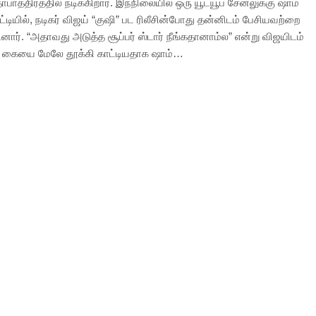
ாபாத்திரத்தில் நடிக்கிறார். இந்நிலையில் ஒரு யூட்யூப் சேனலுக்கு ஷாம்
்டியில், நடிகர் விஜய் “குஷி” பட ரிலீசின்போது தன்னிடம் பேசியவற்றை
னார். “அதாவது அடுத்த சூப்பர் ஸ்டார் நீங்கதானாம்ல” என்று விஜயிடம்
ு கையை மேலே தூக்கி காட்டியதாக ஷாம்…