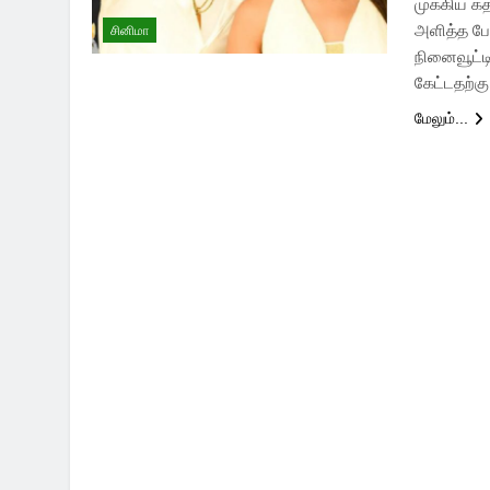
முக்கிய கத
அளித்த பேட
சினிமா
நினைவூட்டி
கேட்டதற்க
மேலும்...