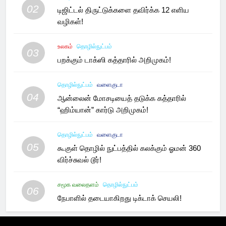
02
டிஜிட்டல் திருட்டுக்களை தவிர்க்க 12 எளிய
வழிகள்!
உலகம்
தொழில்நுட்பம்
03
பறக்கும் டாக்ஸி கத்தாரில் அறிமுகம்!
தொழில்நுட்பம்
வளைகுடா
04
ஆன்லைன் மோசடியைத் தடுக்க கத்தாரில்
“ஹிம்யான்” கார்டு அறிமுகம்!
தொழில்நுட்பம்
வளைகுடா
05
கூகுள் தொழில் நுட்பத்தில் கலக்கும் ஓமன் 360
விர்ச்சுவல் டூர்!
சமூக வலைதளம்
தொழில்நுட்பம்
06
நேபாளில் தடையாகிறது டிக்டாக் செயலி!