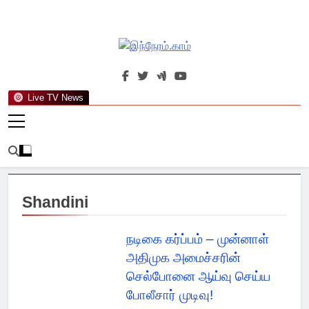
Skip
to
content
இந்நேரம்.காம்
செய்திகளுக்கு அப்பால்…
Live TV News
Shandini
நடிகை கர்ப்பம் – முன்னாள்
அதிமுக அமைச்சரின்
செல்போனை ஆய்வு செய்ய
போலீசார் முடிவு!