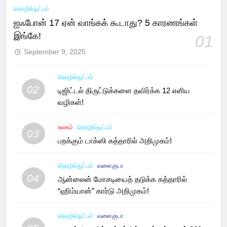
தொழில்நுட்பம்
ஐஃபோன் 17 ஏன் வாங்கக் கூடாது? 5 காரணங்கள்
இங்கே!
01
September 9, 2025
தொழில்நுட்பம்
02
டிஜிட்டல் திருட்டுக்களை தவிர்க்க 12 எளிய
வழிகள்!
உலகம்
தொழில்நுட்பம்
03
பறக்கும் டாக்ஸி கத்தாரில் அறிமுகம்!
தொழில்நுட்பம்
வளைகுடா
04
ஆன்லைன் மோசடியைத் தடுக்க கத்தாரில்
“ஹிம்யான்” கார்டு அறிமுகம்!
தொழில்நுட்பம்
வளைகுடா