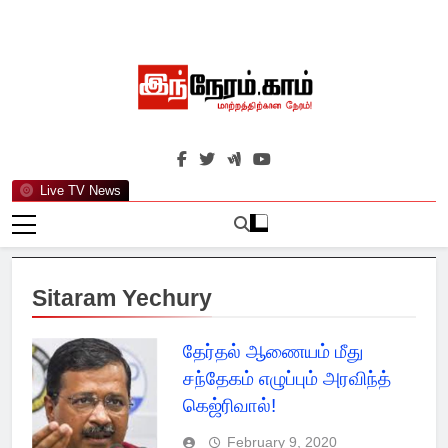
Skip
to
content
இந்நேரம்.காம்
செய்திகளுக்கு அப்பால்…
Live TV News
Sitaram Yechury
தேர்தல் ஆணையம் மீது
சந்தேகம் எழுப்பும் அரவிந்த்
கெஜ்ரிவால்!
February 9, 2020