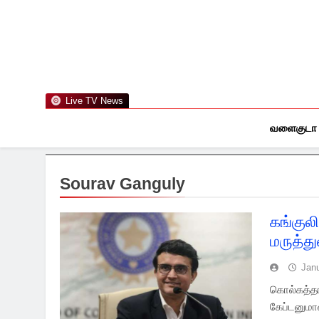
Skip
to
content
Live TV News
வளைகுடா
Sourav Ganguly
கங்குல
மருத்த
Jan
கொல்கத்தா
கேப்டனுமா