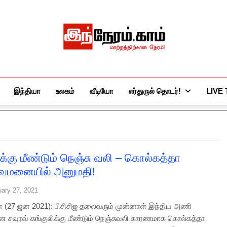
இந்நேரம்.காம்
செய்திகளுக்கு அப்பால்…
இந்தியா
உலகம்
வீடியோ
எர்துருல் தொடர்!
LIVE
ிக்கு மீண்டும் நெஞ்சு வலி – கொல்கத்தா
ுவமனையில் அனுமதி!
uary 27, 2021
 (27 ஜன 2021): பிசிசிஐ தலைவரும் முன்னாள் இந்திய அணி
ன சவுரவ் கங்குலிக்கு மீண்டும் நெஞ்சுவலி காரணமாக கொல்கத்தா