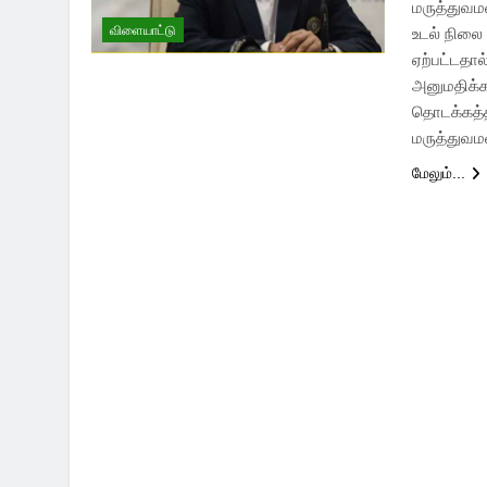
மருத்துவம
விளையாட்டு
உடல் நிலை
ஏற்பட்டதா
அனுமதிக்க
தொடக்கத்த
மருத்துவம
மேலும்...