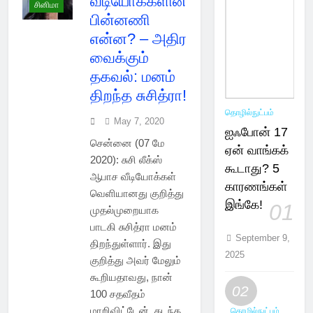
வீடியோக்களின்
சினிமா
பின்னணி
என்ன? – அதிர
வைக்கும்
தகவல்: மனம்
திறந்த சுசித்ரா!
தொழில்நுட்பம்
May 7, 2020
ஐஃபோன் 17
சென்னை (07 மே
ஏன் வாங்கக்
2020): சுசி லீக்ஸ்
கூடாது? 5
ஆபாச வீடியோக்கள்
காரணங்கள்
வெளியானது குறித்து
இங்கே!
01
முதல்முறையாக
பாடகி சுசித்ரா மனம்
September 9,
திறந்துள்ளார். இது
2025
குறித்து அவர் மேலும்
கூறியதாவது, நான்
02
100 சதவீதம்
மாறிவிட்டேன். கடந்த
தொழில்நுட்பம்