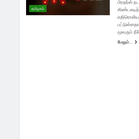
பிரதர்ஸ் 
தமிழகம்
கிண்டலடித்
எதிரொலியா
பட்டுள்ளத
மூவரும் நீ
மேலும்...