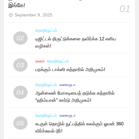
இங்கே!
01
September 9, 2025
தொழில்நுட்பம்
02
டிஜிட்டல் திருட்டுக்களை தவிர்க்க 12 எளிய
வழிகள்!
உலகம்
தொழில்நுட்பம்
03
பறக்கும் டாக்ஸி கத்தாரில் அறிமுகம்!
தொழில்நுட்பம்
வளைகுடா
04
ஆன்லைன் மோசடியைத் தடுக்க கத்தாரில்
“ஹிம்யான்” கார்டு அறிமுகம்!
தொழில்நுட்பம்
வளைகுடா
05
கூகுள் தொழில் நுட்பத்தில் கலக்கும் ஓமன் 360
விர்ச்சுவல் டூர்!