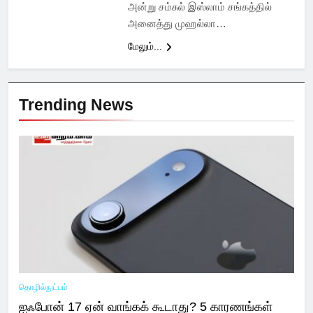
அன்று சம்சுல் இஸ்லாம் சங்கத்தில்
அனைத்து முஹல்லா…
மேலும்...
Trending News
தொழில்நுட்பம்
ஐஃபோன் 17 ஏன் வாங்கக் கூடாது? 5 காரணங்கள்