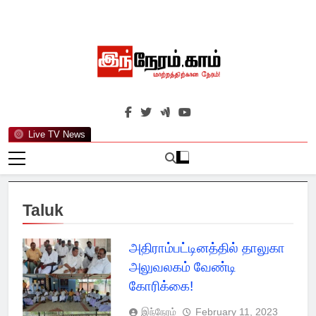
Skip
to
content
இந்நேரம்.காம்
செய்திகளுக்கு அப்பால்…
Live TV News
Taluk
அதிராம்பட்டினத்தில் தாலுகா
அலுவலகம் வேண்டி
கோரிக்கை!
இந்நேரம்
February 11, 2023