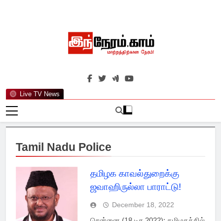
Skip
to
content
இந்நேரம்.காம்
செய்திகளுக்கு அப்பால்…
Live TV News
Tamil Nadu Police
தமிழக காவல்துறைக்கு
ஜவாஹிருல்லா பாராட்டு!
December 18, 2022
சென்னை (18 டிச 2022): தமிழகத்தில்