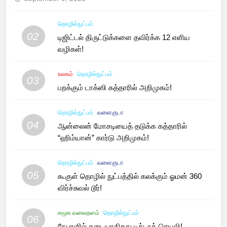
தொழில்நுட்பம்
02
டிஜிட்டல் திருட்டுக்களை தவிர்க்க 12 எளிய
வழிகள்!
உலகம்
தொழில்நுட்பம்
03
பறக்கும் டாக்ஸி கத்தாரில் அறிமுகம்!
தொழில்நுட்பம்
வளைகுடா
04
ஆன்லைன் மோசடியைத் தடுக்க கத்தாரில்
“ஹிம்யான்” கார்டு அறிமுகம்!
தொழில்நுட்பம்
வளைகுடா
05
கூகுள் தொழில் நுட்பத்தில் கலக்கும் ஓமன் 360
விர்ச்சுவல் டூர்!
சமூக வலைதளம்
தொழில்நுட்பம்
06
நேபாளில் தடையாகிறது டிக்டாக் செயலி!