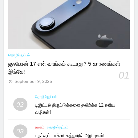
தொழில்நுட்பம்
ஐஃபோன் 17 ஏன் வாங்கக் கூடாது? 5 காரணங்கள்
இங்கே!
01
September 9, 2025
தொழில்நுட்பம்
02
டிஜிட்டல் திருட்டுக்களை தவிர்க்க 12 எளிய
வழிகள்!
உலகம்
தொழில்நுட்பம்
03
பறக்கும் டாக்ஸி கத்தாரில் அறிமுகம்!