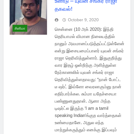
உண்டு – யுவன் சங்கர் ராஜா
தகவல்!
October 9, 2020
சினிமா
சென்னை (10 அக் 2020): இந்தி
தெரியாமல் விமான நிலையத்தில்
நானும் அவமானப்படுத்தப்பட்டுள்ளேன்
என்று இசையமைப்பாளர் யுவன் சங்கர்
ராஜா தெரிவித்துள்ளார். இதுகுறித்து
வார இதழ் ஒன்றிற்கு அளித்துள்ள
நேர்காணலில் யுவன் சங்கர் ராஜா
தெரிவித்துள்ளதாவது: “நான் போட்ட
டீ ஷர்ட் இவ்ளோ வைரலாகும்னு நான்
எதிர்பார்க்கல. சும்மா யதேச்சையா
பண்ணுனதுதான். ஆனா அந்த
டிஷர்ட்ல இருந்த ‘I am a tamil
speaking Indian’ங்குற வார்த்தைகள்
உண்மைதானே. அதுல எந்த
மாற்றுக்கருத்தும் எனக்கு இப்பவும்