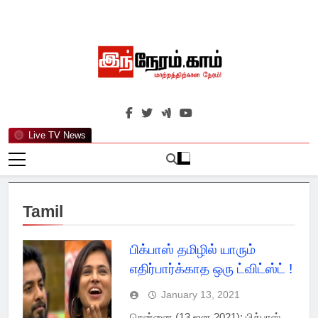
Skip
to
content
இந்நேரம்.காம்
செய்திகளுக்கு அப்பால்…
Live TV News
Tamil
பிக்பாஸ் தமிழில் யாரும்
எதிர்பார்க்காத ஒரு ட்விட்ஸ்ட் !
January 13, 2021
சென்னை (13 ஜன 2021): பிக்பாஸ்