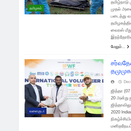
தமிழ்நாடு
தமிழகம்
முதல் அலை
படைத்து வர
தமிழகத்தி
வைரஸ் மீத
இறந்தோர
மேலும்...
சர்வதே
தமுமுகவ
Dec
ஜித்தா (0
20 அன்று ஜ
ஜித்தாவில
வளைகுடா
2020 India
நிகழ்ச்சி
மனிதநேயப்