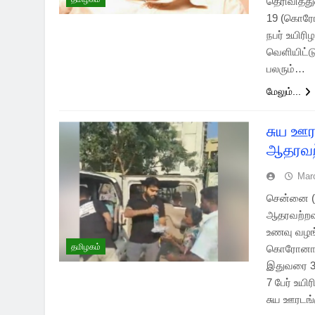
தெரிவித்த
19 (கொரோன
நபர் உயிரி
வெளியிட்ட
பலரும்…
மேலும்...
சுய ஊரட
ஆதரவற்
Mar
சென்னை (22
ஆதரவற்றவர
உணவு வழங்
தமிழகம்
கொரோனா வ
இதுவரை 34
7 பேர் உய
சுய ஊரடங்