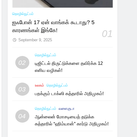
தொழில்நுட்பம்
ஐஃபோன் 17 ஏன் வாங்கக் கூடாது? 5
காரணங்கள் இங்கே!
01
September 9, 2025
தொழில்நுட்பம்
02
டிஜிட்டல் திருட்டுக்களை தவிர்க்க 12
எளிய வழிகள்!
உலகம்
தொழில்நுட்பம்
03
பறக்கும் டாக்ஸி கத்தாரில் அறிமுகம்!
தொழில்நுட்பம்
வளைகுடா
04
ஆன்லைன் மோசடியைத் தடுக்க
கத்தாரில் “ஹிம்யான்” கார்டு அறிமுகம்!