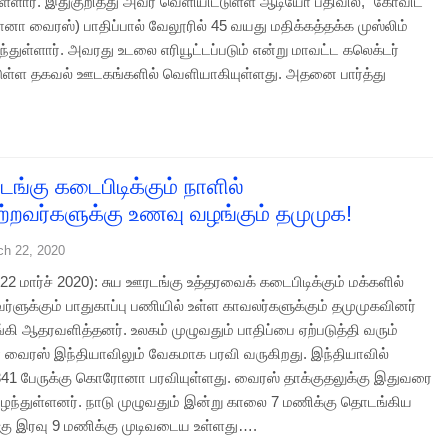
ுள்ளார். இதுகுறித்து அவர் வெளியிட்டுள்ள ஆடியோ பதிவில், “கோவிட்
ா வைரஸ்) பாதிப்பால் வேலூரில் 45 வயது மதிக்கத்தக்க முஸ்லிம்
ழந்துள்ளார். அவரது உடலை எரியூட்டப்படும் என்று மாவட்ட கலெக்டர்
ுள்ள தகவல் ஊடகங்களில் வெளியாகியுள்ளது. அதனை பார்த்து
ங்கு கடைபிடிக்கும் நாளில்
றவர்களுக்கு உணவு வழங்கும் தமுமுக!
ch 22, 2020
 மார்ச் 2020): சுய ஊரடங்கு உத்தரவைக் கடைபிடிக்கும் மக்களில்
்ளுக்கும் பாதுகாப்பு பணியில் உள்ள காவலர்களுக்கும் தமுமுகவினர்
கி ஆதரவளித்தனர். உலகம் முழுவதும் பாதிப்பை ஏற்படுத்தி வரும்
ைரஸ் இந்தியாவிலும் வேகமாக பரவி வருகிறது. இந்தியாவில்
1 பேருக்கு கொரோனா பரவியுள்ளது. வைரஸ் தாக்குதலுக்கு இதுவரை
ிரிழந்துள்ளனர். நாடு முழுவதும் இன்று காலை 7 மணிக்கு தொடங்கிய
கு இரவு 9 மணிக்கு முடிவடைய உள்ளது….