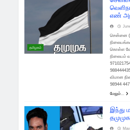
வெளிநா
எண் அறி
Jun
சென்னை (0
நிலையங்களி
தமிழகம்
கொள்ள வே
நிலையம் வ
971021754
988444435
விமான நில
98944 44
மேலும்...
இந்து ம
தமுமுக
May