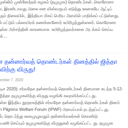
 முஸ்லிம் முன்னேற்றக் கழகம் (தமுமுக) தொண்டர்கள். கொரோனா
, இரண்டாவது அலை என விஸ்வரூபம் எடுத்து உலகையே ஆட்டிப்
ும் நிலையில், இந்தியா மிகப் பெரிய அளவில் பாதிக்கப் பட்டுள்ளது.
ல் மட்டும் பல்லாயிரக் கணக்கானோர் உயிரிழந்துள்ளனர். கொரோனா
ுள்ள அச்சத்தின் காரணமாக உயிரிழந்தவர்களை அடக்கம் செய்ய
ின்…
ச தன்னார்வத் தொண்டர்கள் தினத்தில் ஜித்தா
ிற்கு விருது!
ember 7, 2020
7 டிச 2020): சர்வதேச தன்னார்வத் தொண்டர்கள் தினமான கடந்த 5-12-
ித்தா தமுமுகவிற்கு விருது வழங்கி கவுரவிக்கப்பட்டது.
ுள்ள இந்திய தூதரகத்தில் சர்வதேச தன்னார்வத் தொண்டர்கள் தினம்
n Pilgrims Welfare Forum (IPWF) அமைப்பால் நடத்தப்பட்டது.
யில், தொடர்ந்து உலகமுழுவதும் தன்னார்வலர்கள் கொண்டு
பணி செய்யும் தமுமுகவிற்கு விருதுகள் வழங்கப்பட்ட து. தமுமுக