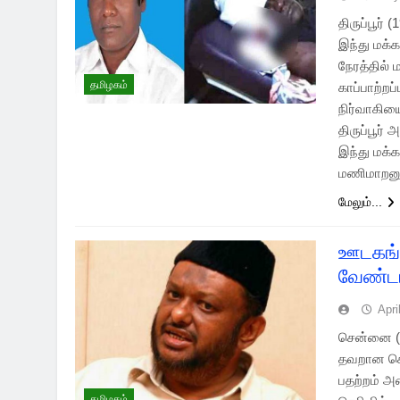
திருப்பூர் 
இந்து மக்
நேரத்தில்
தமிழகம்
காப்பாற்றப
நிர்வாகிய
திருப்பூர்
இந்து மக்
மணிமாறனு
மேலும்...
ஊடகங்க
வேண்டா
Apri
சென்னை (0
தவறான செய
பதற்றம் அ
தமிழகம்