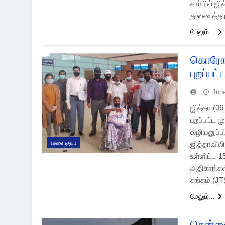
சார்பில் 
துணைத்தூத
மேலும்...
கொரோனா
புறப்பட
Jun
ஜித்தா (0
புறப்பட்ட
வழியனுப்பி
வளைகுடா
ஜித்தாவில
உள்ளிட்ட 1
அதிகாரிகள்
சங்கம் (J
மேலும்...
சென்னை