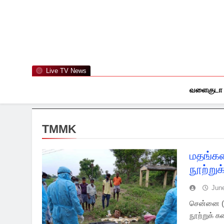
Skip
to
content
Live TV News
வளைகுடா
TMMK
மதங்க
நூற்று
Jun
சென்னை (
நூற்றுக் 