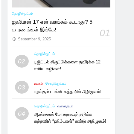
தொழில்நுட்பம்
ஐஃபோன் 17 ஏன் வாங்கக் கூடாது? 5
காரணங்கள் இங்கே!
01
September 9, 2025
தொழில்நுட்பம்
02
டிஜிட்டல் திருட்டுக்களை தவிர்க்க 12
எளிய வழிகள்!
உலகம்
தொழில்நுட்பம்
03
பறக்கும் டாக்ஸி கத்தாரில் அறிமுகம்!
தொழில்நுட்பம்
வளைகுடா
04
ஆன்லைன் மோசடியைத் தடுக்க
கத்தாரில் “ஹிம்யான்” கார்டு அறிமுகம்!