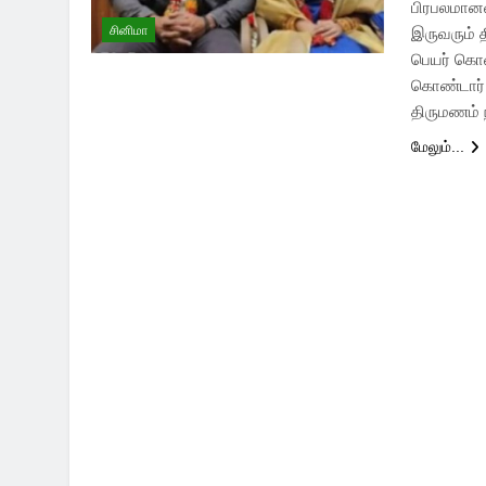
பிரபலமானவர
சினிமா
இருவரும் 
பெயர் கொண
கொண்டார். 
திருமணம் 
மேலும்...