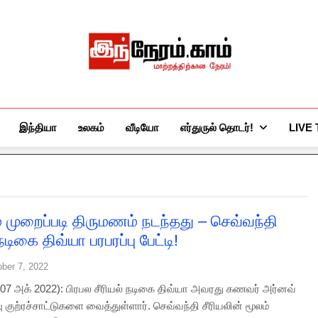
இந்நேரம்.காம்
செய்திகளுக்கு அப்பால்…
இந்தியா
உலகம்
வீடியோ
எர்துருல் தொடர்!
LIVE
் முறைப்படி திருமணம் நடந்தது – செவ்வந்தி
 நடிகை திவ்யா பரபரப்பு பேட்டி!
ober 7, 2022
7 அக் 2022): பிரபல சீரியல் நடிகை திவ்யா அவரது கணவர் அர்னவ்
்பு குற்ரச்சாட்டுகளை வைத்துள்ளார். செவ்வந்தி சீரியலின் மூலம்