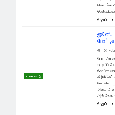
தொடக்க வீர
பெவிலியன் 
மேலும்...
ஜூனியர
போட்டிய
Feb
போட்செப்ஸ்
இறுதிப் ப
கோப்பையை 
விளையாட்டு
கிரிக்கெட
மோதின. மு
அவுட்’ ஆனத
அவிஷேக் த
மேலும்...