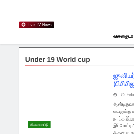
Skip
to
content
Live TV News
வளைகுடா
Under 19 World cup
ஜுனியர
(பிசிச
Febr
ஆன்டிகுவா 
வயதுக்கு உ
நடந்த இறு
விளையாட்டு
இப்போட்டிய
அதன்படி க