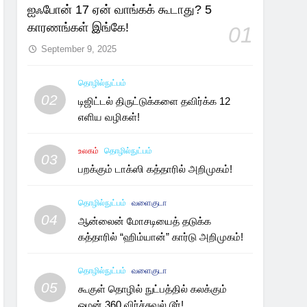
ஐஃபோன் 17 ஏன் வாங்கக் கூடாது? 5
காரணங்கள் இங்கே!
01
September 9, 2025
தொழில்நுட்பம்
02
டிஜிட்டல் திருட்டுக்களை தவிர்க்க 12
எளிய வழிகள்!
உலகம்
தொழில்நுட்பம்
03
பறக்கும் டாக்ஸி கத்தாரில் அறிமுகம்!
தொழில்நுட்பம்
வளைகுடா
04
ஆன்லைன் மோசடியைத் தடுக்க
கத்தாரில் “ஹிம்யான்” கார்டு அறிமுகம்!
தொழில்நுட்பம்
வளைகுடா
05
கூகுள் தொழில் நுட்பத்தில் கலக்கும்
ஓமன் 360 விர்ச்சுவல் டூர்!