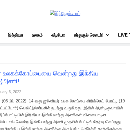
இந்நேரம்.காம்
செய்திகளுக்கு அப்பால்…
இந்தியா
உலகம்
வீடியோ
எர்துருல் தொடர்!
LIVE
் உலகக்கோப்பையை வென்றது இந்திய
ிஐ)அணி!
uary 6, 2022
(06 பிப் 2022): 14-வது ஜூனியர் உலக கோப்பை கிரிக்கெட் போட்டி (19
ட்பட்டோர்) வெஸ்ட்இண்டீசில் நடந்து வருகிறது. இதில் ஆன்டிகுவாவில்
திப்போட்டியில் இந்தியா-இங்கிலாந்து அணிகள் விளையாடின.
ில் டாஸ் வென்ற இங்கிலாந்து அணி முதலில் பேட்டிங் தேர்வு செய்தது.
ளமிறங்கிய இங்கிலாந்து அணிக்கு ஆரம்பமே அதிர்ச்சி காத்திருந்தது.