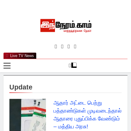
Skip
to
content
இந்நேரம்.காம்
செய்திகளுக்கு அப்பால்…
Live TV News
Update
ஆதார் அட்டை பெற்று
பத்தாண்டுகள் முடிவடைந்தால்
ஆதாரை புதுப்பிக்க வேண்டும்
– மத்திய அரசு!