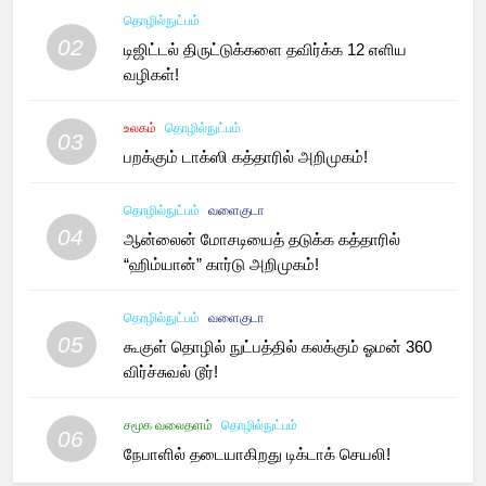
தொழில்நுட்பம்
02
டிஜிட்டல் திருட்டுக்களை தவிர்க்க 12 எளிய
வழிகள்!
உலகம்
தொழில்நுட்பம்
03
பறக்கும் டாக்ஸி கத்தாரில் அறிமுகம்!
தொழில்நுட்பம்
வளைகுடா
04
ஆன்லைன் மோசடியைத் தடுக்க கத்தாரில்
“ஹிம்யான்” கார்டு அறிமுகம்!
தொழில்நுட்பம்
வளைகுடா
05
கூகுள் தொழில் நுட்பத்தில் கலக்கும் ஓமன் 360
விர்ச்சுவல் டூர்!
சமூக வலைதளம்
தொழில்நுட்பம்
06
நேபாளில் தடையாகிறது டிக்டாக் செயலி!