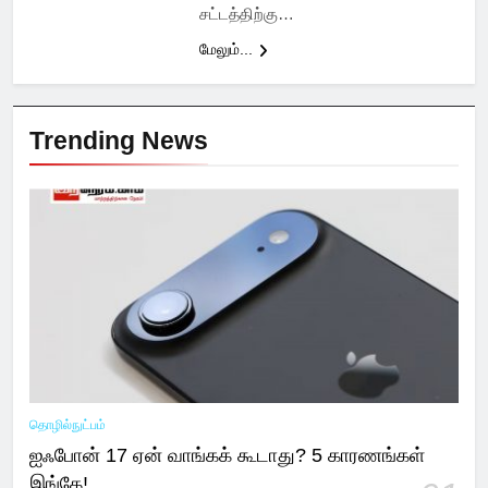
சட்டத்திற்கு…
மேலும்...
Trending News
தொழில்நுட்பம்
ஐஃபோன் 17 ஏன் வாங்கக் கூடாது? 5 காரணங்கள்
இங்கே!