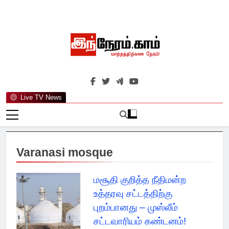
Skip
to
content
இந்நேரம்.காம்
செய்திகளுக்கு அப்பால்…
Live TV News
Varanasi mosque
மசூதி குறித்த நீதிமன்ற
உத்தரவு சட்டத்திற்கு
புறம்பானது – முஸ்லீம்
சட்டவாரியம் கண்டனம்!