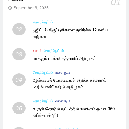
01
September 9, 2025
தொழில்நுட்பம்
02
டிஜிட்டல் திருட்டுக்களை தவிர்க்க 12 எளிய
வழிகள்!
உலகம்
தொழில்நுட்பம்
03
பறக்கும் டாக்ஸி கத்தாரில் அறிமுகம்!
தொழில்நுட்பம்
வளைகுடா
04
ஆன்லைன் மோசடியைத் தடுக்க கத்தாரில்
“ஹிம்யான்” கார்டு அறிமுகம்!
தொழில்நுட்பம்
வளைகுடா
05
கூகுள் தொழில் நுட்பத்தில் கலக்கும் ஓமன் 360
விர்ச்சுவல் டூர்!