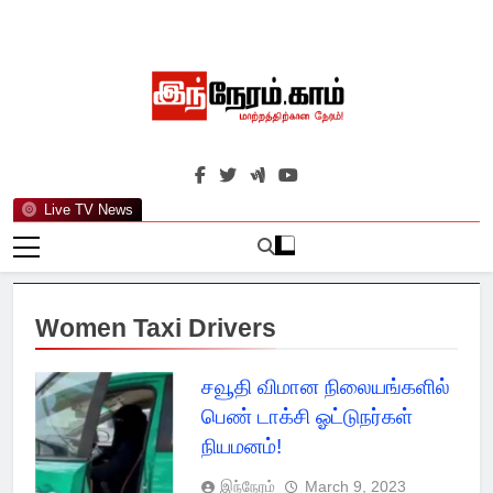
Skip
to
content
இந்நேரம்.காம்
செய்திகளுக்கு அப்பால்…
Live TV News
Women Taxi Drivers
சவூதி விமான நிலையங்களில்
பெண் டாக்சி ஓட்டுநர்கள்
நியமனம்!
இந்நேரம்
March 9, 2023