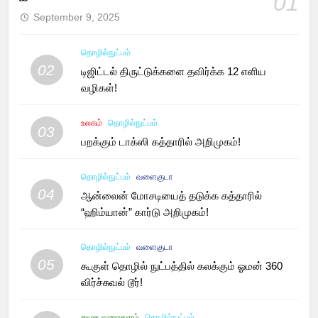
01
September 9, 2025
தொழில்நுட்பம்
02
டிஜிட்டல் திருட்டுக்களை தவிர்க்க 12 எளிய
வழிகள்!
உலகம்
தொழில்நுட்பம்
03
பறக்கும் டாக்ஸி கத்தாரில் அறிமுகம்!
தொழில்நுட்பம்
வளைகுடா
04
ஆன்லைன் மோசடியைத் தடுக்க கத்தாரில்
“ஹிம்யான்” கார்டு அறிமுகம்!
தொழில்நுட்பம்
வளைகுடா
05
கூகுள் தொழில் நுட்பத்தில் கலக்கும் ஓமன் 360
விர்ச்சுவல் டூர்!
சமூக வலைதளம்
தொழில்நுட்பம்