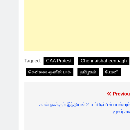
Tagged:
CAA Protest
Chennaishaheenbagh
சென்னை ஷஹீன் பாக்
தமிழகம்
பேரணி
Post
Previou
navigation
கமல் நடிக்கும் இந்தியன் 2 படப்பிடிப்பில் பயங்கரம
மூவர் சா