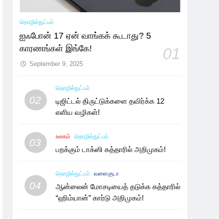
தொழில்நுட்பம்
ஐஃபோன் 17 ஏன் வாங்கக் கூடாது? 5
காரணங்கள் இங்கே!
01
September 9, 2025
தொழில்நுட்பம்
02
டிஜிட்டல் திருட்டுக்களை தவிர்க்க 12
எளிய வழிகள்!
உலகம்
தொழில்நுட்பம்
03
பறக்கும் டாக்ஸி கத்தாரில் அறிமுகம்!
தொழில்நுட்பம்
வளைகுடா
04
ஆன்லைன் மோசடியைத் தடுக்க கத்தாரில்
“ஹிம்யான்” கார்டு அறிமுகம்!