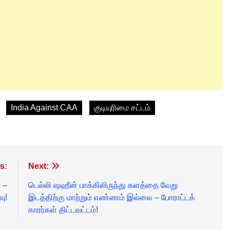
India Against CAA
குடியுரிமை சட்டம்
s:
Next:
் –
டெல்லி ஷஹீன் பாக்கிலிருந்து களத்தை வேறு
வு!
இடத்திற்கு மாற்றும் எண்ணம் இல்லை – போராட்டக்
காரர்கள் திட்டவட்டம்!