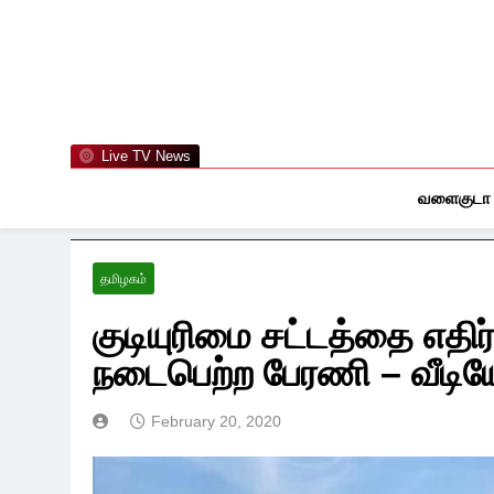
Skip
to
content
Live TV News
வளைகுடா
தமிழகம்
குடியுரிமை சட்டத்தை எதிர
நடைபெற்ற பேரணி – வீடிய
February 20, 2020