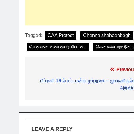
Tagged:
CAA Protest
Chennaishaheenbagh
சென்னை வண்ணாரப்பேட்டை
சென்னை ஷஹீன் ப
Post
Previou
navigation
பிப்ரவரி 19 ல் சட்டமன்ற முற்றுகை – ஜவாஹிருல்
அறிவிப்
LEAVE A REPLY