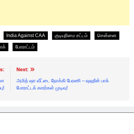
India Against CAA
குடியுரிமை சட்டம்
சென்னை
ாக்
போராட்டம்
s:
Next:
லா
அமித் ஷா வீட்டை நோக்கி பேரணி – ஷஹீன் பாக்
பு!
போராட்டக் காரர்கள் முடிவு!