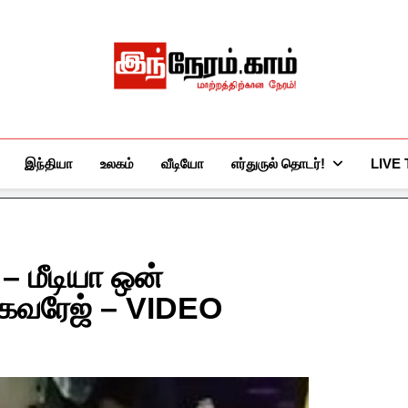
இந்நேரம்.காம்
செய்திகளுக்கு அப்பால்…
இந்தியா
உலகம்
வீடியோ
எர்துருல் தொடர்!
LIVE
– மீடியா ஒன்
 கவரேஜ் – VIDEO