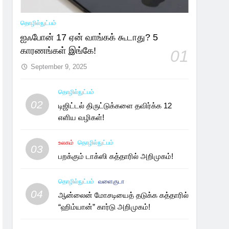
தொழில்நுட்பம்
ஐஃபோன் 17 ஏன் வாங்கக் கூடாது? 5
காரணங்கள் இங்கே!
01
September 9, 2025
தொழில்நுட்பம்
02
டிஜிட்டல் திருட்டுக்களை தவிர்க்க 12
எளிய வழிகள்!
உலகம்
தொழில்நுட்பம்
03
பறக்கும் டாக்ஸி கத்தாரில் அறிமுகம்!
தொழில்நுட்பம்
வளைகுடா
04
ஆன்லைன் மோசடியைத் தடுக்க கத்தாரில்
“ஹிம்யான்” கார்டு அறிமுகம்!