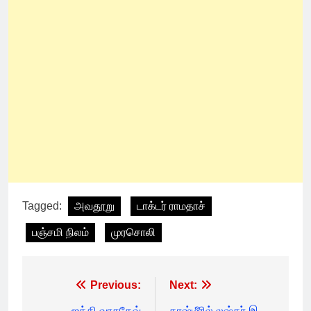
Tagged:
அவதூறு
டாக்டர் ராமதாச்
பஞ்சமி நிலம்
முரசொலி
Post
Previous:
Next:
ஜக்கி வாசுதேவ்
காஷ்மீரில் லஷ்கர் இ