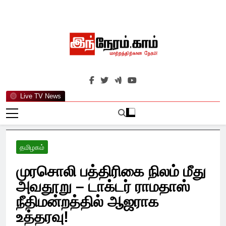
Skip
to
content
இந்நேரம்.காம்
செய்திகளுக்கு அப்பால்…
Live TV News
தமிழகம்
முரசொலி பத்திரிகை நிலம் மீது
அவதூறு – டாக்டர் ராமதாஸ்
நீதிமன்றத்தில் ஆஜராக
உத்தரவு!