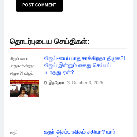
தொடர்புடைய செய்திகள்:
விஜய்-யைப் பாதுகாக்கிறதா திமுக?!
விஜய்-யைப்
விஜய் இன்னும் கைது செய்யப்
பாதுகாக்கிறதா
படாதது ஏன்?
திமுக?! விஜய்
இன்னும் கைது
இந்நேரம்
October 3, 2025
செய்யப் படாதது
ஏன்?
கரூர் அசம்பாவிதம் சதியா? யார்
கரூர்