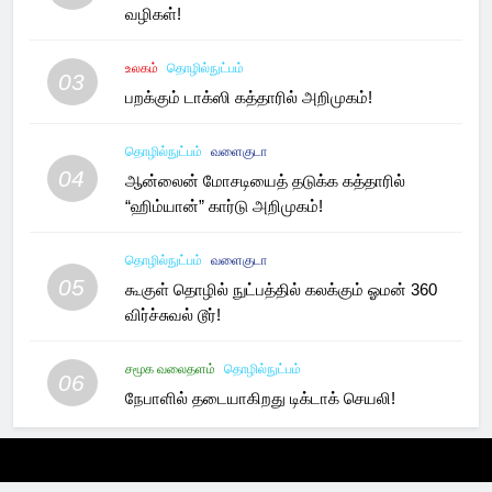
வழிகள்!
உலகம்
தொழில்நுட்பம்
03
பறக்கும் டாக்ஸி கத்தாரில் அறிமுகம்!
தொழில்நுட்பம்
வளைகுடா
04
ஆன்லைன் மோசடியைத் தடுக்க கத்தாரில்
“ஹிம்யான்” கார்டு அறிமுகம்!
தொழில்நுட்பம்
வளைகுடா
05
கூகுள் தொழில் நுட்பத்தில் கலக்கும் ஓமன் 360
விர்ச்சுவல் டூர்!
சமூக வலைதளம்
தொழில்நுட்பம்
06
நேபாளில் தடையாகிறது டிக்டாக் செயலி!