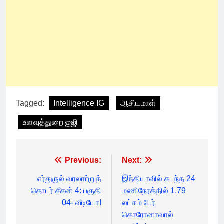
Tagged:
Intelligence IG
ஆசியமாள்
உளவுத்துறை ஐஜி
Post
Previous:
Next:
navigation
எர்துருல் வரலாற்றுத்
இந்தியாவில் கடந்த 24
தொடர் சீசன் 4: பகுதி
மணிநேரத்தில் 1.79
04- வீடியோ!
லட்சம் பேர்
கொரோனாவால்