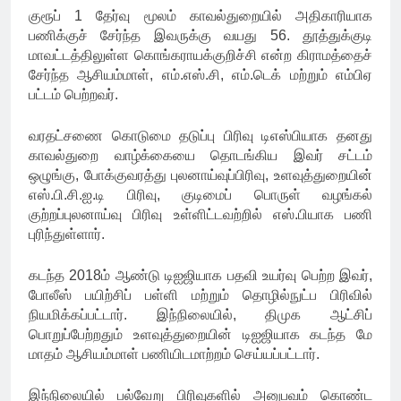
குரூப் 1 தேர்வு மூலம் காவல்துறையில் அதிகாரியாக
பணிக்குச் சேர்ந்த இவருக்கு வயது 56. தூத்துக்குடி
மாவட்டத்திலுள்ள கொங்கராயக்குறிச்சி என்ற கிராமத்தைச்
சேர்ந்த ஆசியம்மாள், எம்.எஸ்.சி, எம்.டெக் மற்றும் எம்பிஏ
பட்டம் பெற்றவர்.
வரதட்சணை கொடுமை தடுப்பு பிரிவு டிஎஸ்பியாக தனது
காவல்துறை வாழ்க்கையை தொடங்கிய இவர் சட்டம்
ஒழுங்கு, போக்குவரத்து புலனாய்வுப்பிரிவு, உளவுத்துறையின்
எஸ்.பி.சி.ஐ.டி பிரிவு, குடிமைப் பொருள் வழங்கல்
குற்றப்புலனாய்வு பிரிவு உள்ளிட்டவற்றில் எஸ்.பியாக பணி
புரிந்துள்ளார்.
கடந்த 2018ம் ஆண்டு டிஐஜியாக பதவி உயர்வு பெற்ற இவர்,
போலீஸ் பயிற்சிப் பள்ளி மற்றும் தொழில்நுட்ப பிரிவில்
நியமிக்கப்பட்டார். இந்நிலையில், திமுக ஆட்சிப்
பொறுப்பேற்றதும் உளவுத்துறையின் டிஐஜியாக கடந்த மே
மாதம் ஆசியம்மாள் பணியிடமாற்றம் செய்யப்பட்டார்.
இந்நிலையில் பல்வேறு பிரிவுகளில் அனுபவம் கொண்ட