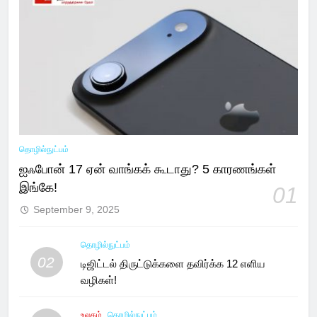
தொழில்நுட்பம்
ஐஃபோன் 17 ஏன் வாங்கக் கூடாது? 5 காரணங்கள்
இங்கே!
01
September 9, 2025
தொழில்நுட்பம்
02
டிஜிட்டல் திருட்டுக்களை தவிர்க்க 12 எளிய
வழிகள்!
உலகம்
தொழில்நுட்பம்