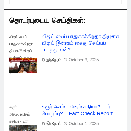
தொடர்புடைய செய்திகள்:
விஜய்-யைப் பாதுகாக்கிறதா திமுக?!
விஜய்-யைப்
விஜய் இன்னும் கைது செய்யப்
பாதுகாக்கிறதா
படாதது ஏன்?
திமுக?! விஜய்
இன்னும் கைது
இந்நேரம்
October 3, 2025
செய்யப் படாதது
ஏன்?
கரூர் அசம்பாவிதம் சதியா? யார்
கரூர்
பொறுப்பு? – Fact Check Report
அசம்பாவிதம்
சதியா? யார்
இந்நேரம்
October 1, 2025
பொறுப்பு? - Fact