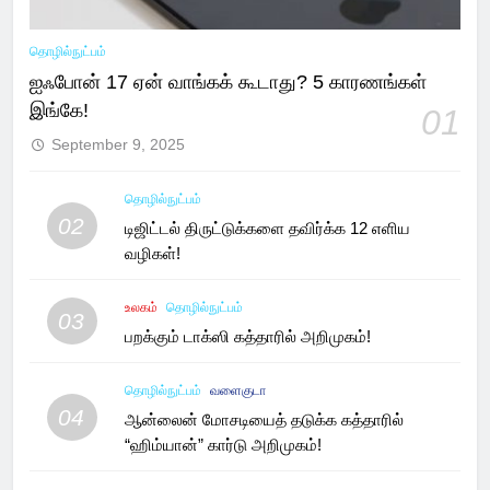
தொழில்நுட்பம்
ஐஃபோன் 17 ஏன் வாங்கக் கூடாது? 5 காரணங்கள்
இங்கே!
01
September 9, 2025
தொழில்நுட்பம்
02
டிஜிட்டல் திருட்டுக்களை தவிர்க்க 12 எளிய
வழிகள்!
உலகம்
தொழில்நுட்பம்
03
பறக்கும் டாக்ஸி கத்தாரில் அறிமுகம்!
தொழில்நுட்பம்
வளைகுடா
04
ஆன்லைன் மோசடியைத் தடுக்க கத்தாரில்
“ஹிம்யான்” கார்டு அறிமுகம்!