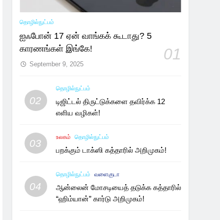
தொழில்நுட்பம்
ஐஃபோன் 17 ஏன் வாங்கக் கூடாது? 5
காரணங்கள் இங்கே!
01
September 9, 2025
தொழில்நுட்பம்
02
டிஜிட்டல் திருட்டுக்களை தவிர்க்க 12
எளிய வழிகள்!
உலகம்
தொழில்நுட்பம்
03
பறக்கும் டாக்ஸி கத்தாரில் அறிமுகம்!
தொழில்நுட்பம்
வளைகுடா
04
ஆன்லைன் மோசடியைத் தடுக்க கத்தாரில்
“ஹிம்யான்” கார்டு அறிமுகம்!