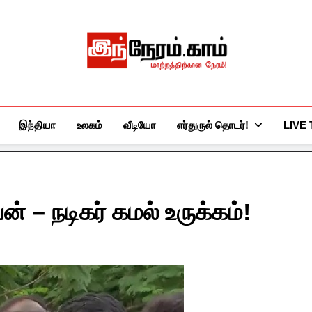
இந்நேரம்.காம்
செய்திகளுக்கு அப்பால்…
இந்தியா
உலகம்
வீடியோ
எர்துருல் தொடர்!
LIVE
ன் – நடிகர் கமல் உருக்கம்!