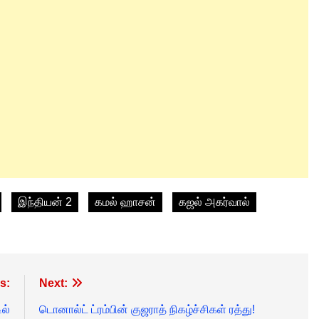
இந்தியன் 2
கமல் ஹாசன்
கஜல் அகர்வால்
s:
Next:
ில்
டொனால்ட் ட்ரம்பின் குஜராத் நிகழ்ச்சிகள் ரத்து!