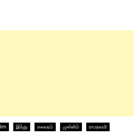
lim
இந்து
கலவரம்
முஸ்லிம்
ராமநவமி