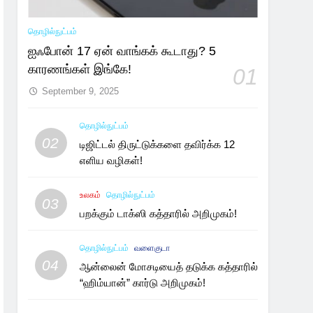
தொழில்நுட்பம்
ஐஃபோன் 17 ஏன் வாங்கக் கூடாது? 5
காரணங்கள் இங்கே!
01
September 9, 2025
தொழில்நுட்பம்
02
டிஜிட்டல் திருட்டுக்களை தவிர்க்க 12
எளிய வழிகள்!
உலகம்
தொழில்நுட்பம்
03
பறக்கும் டாக்ஸி கத்தாரில் அறிமுகம்!
தொழில்நுட்பம்
வளைகுடா
04
ஆன்லைன் மோசடியைத் தடுக்க கத்தாரில்
“ஹிம்யான்” கார்டு அறிமுகம்!