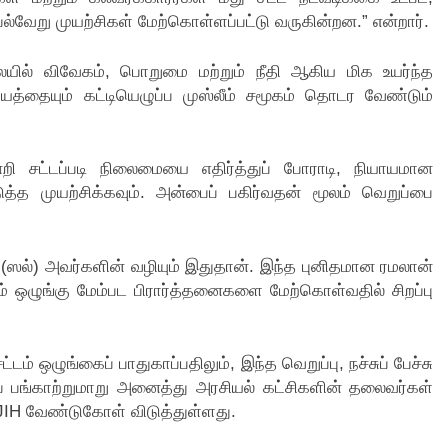
ல்வேறு முயற்சிகள் மேற்கொள்ளப்பட்டு வருகின்றன.” என்றார்.
யில் விவேகம், பொறுமை மற்றும் நீதி ஆகிய மிக உயர்ந்த
ாயத்தையும் கட்டியெழுப்ப முஸ்லீம் சமூகம் தொடர வேண்டும்
ி சட்டப்படி நிலைமையை எதிர்த்துப் போராடி, நியாயமான
த முயற்சிக்கவும். அன்பைப் பகிர்வதன் மூலம் வெறுப்பை
ல்) அவர்களின் வழியும் இதுதான். இந்த புனிதமான ரமலான்
ும் ஒழுங்கு மேம்பட பிரார்த்தனைகளை மேற்கொள்வதில் சிறப்பு
டம் ஒழுங்கைப் பாதுகாப்பதிலும், இந்த வெறுப்பு, நச்சுப் பேச்சு
ிரப் பங்காற்றுமாறு அனைத்து அரசியல் கட்சிகளின் தலைவர்கள்
 JIH வேண்டுகோள் விடுத்துள்ளது.