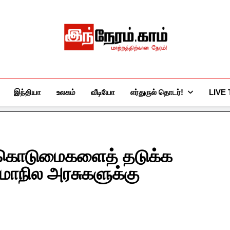
இந்நேரம்.காம்
செய்திகளுக்கு அப்பால்…
இந்தியா
உலகம்
வீடியோ
எர்துருல் தொடர்!
LIVE
ன கொடுமைகளைத் தடுக்க
 மாநில அரசுகளுக்கு