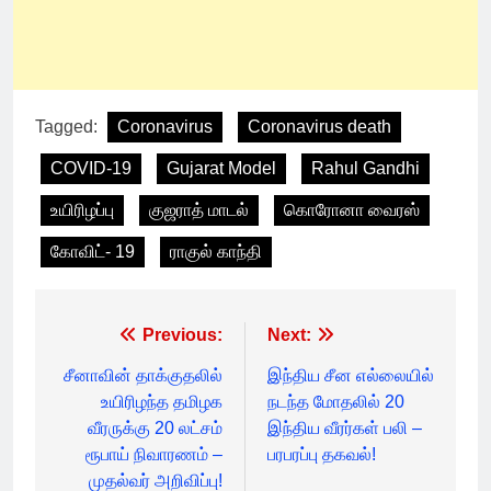
Tagged:
Coronavirus
Coronavirus death
COVID-19
Gujarat Model
Rahul Gandhi
உயிரிழப்பு
குஜராத் மாடல்
கொரோனா வைரஸ்
கோவிட்- 19
ராகுல் காந்தி
Post
Previous:
Next:
navigation
சீனாவின் தாக்குதலில்
இந்திய சீன எல்லையில்
உயிரிழந்த தமிழக
நடந்த மோதலில் 20
வீரருக்கு 20 லட்சம்
இந்திய வீரர்கள் பலி –
ரூபாய் நிவாரணம் –
பரபரப்பு தகவல்!
முதல்வர் அறிவிப்பு!