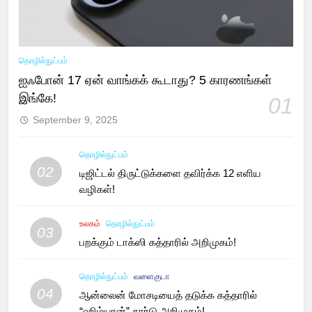
தொழில்நுட்பம்
ஐஃபோன் 17 ஏன் வாங்கக் கூடாது? 5 காரணங்கள்
இங்கே!
01
September 9, 2025
தொழில்நுட்பம்
02
டிஜிட்டல் திருட்டுக்களை தவிர்க்க 12 எளிய
வழிகள்!
உலகம்
தொழில்நுட்பம்
03
பறக்கும் டாக்ஸி கத்தாரில் அறிமுகம்!
தொழில்நுட்பம்
வளைகுடா
04
ஆன்லைன் மோசடியைத் தடுக்க கத்தாரில்
“ஹிம்யான்” கார்டு அறிமுகம்!