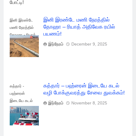
இனி இரண்டே மணி நேரத்தில்
இனி இரண்டே
தோஹா – ரியாத் அதிவேக ரயில்
மணி நேரத்தில்
பயணம்!
தோஹா - ரியாத்
அதிவேக மின்சார
இந்நேரம்
December 9, 2025
ரயில் பயணம்!
கத்தார் – பஹ்ரைன் இடையே கடல்
கத்தார் -
வழி போக்குவரத்து சேவை துவக்கம்!
பஹ்ரைன்
இடையே கடல்
இந்நேரம்
November 8, 2025
வழி
போக்குவரத்து
சேவை துவக்கம்!