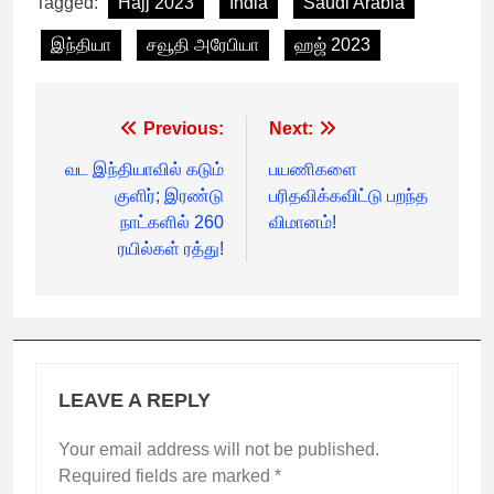
Tagged:
Hajj 2023
India
Saudi Arabia
இந்தியா
சவூதி அரேபியா
ஹஜ் 2023
Post
Previous:
Next:
navigation
வட இந்தியாவில் கடும்
பயணிகளை
குளிர்; இரண்டு
பரிதவிக்கவிட்டு பறந்த
நாட்களில் 260
விமானம்!
ரயில்கள் ரத்து!
LEAVE A REPLY
Your email address will not be published.
Required fields are marked
*