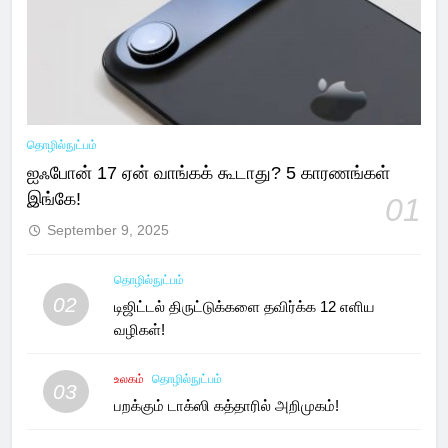
தொழில்நுட்பம்
ஐஃபோன் 17 ஏன் வாங்கக் கூடாது? 5 காரணங்கள்
இங்கே!
01
September 9, 2025
தொழில்நுட்பம்
02
டிஜிட்டல் திருட்டுக்களை தவிர்க்க 12 எளிய
வழிகள்!
உலகம்
தொழில்நுட்பம்
03
பறக்கும் டாக்ஸி கத்தாரில் அறிமுகம்!