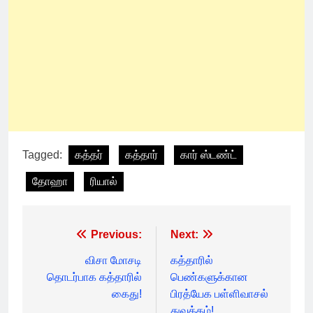
Tagged:
கத்தர்
கத்தார்
கார் ஸ்டண்ட்
தோஹா
ரியால்
Post
Previous:
Next:
navigation
விசா மோசடி
கத்தாரில்
தொடர்பாக கத்தாரில்
பெண்களுக்கான
கைது!
பிரத்யேக பள்ளிவாசல்
துவக்கம்!