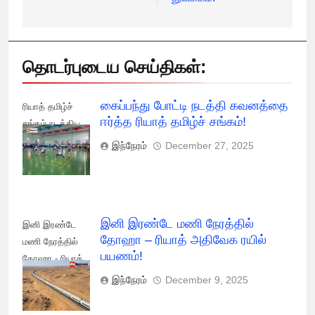
தொடர்புடைய செய்திகள்:
கைப்பந்து போட்டி நடத்தி கவனத்தை
ரியாத் தமிழ்ச்
ஈர்த்த ரியாத் தமிழ்ச் சங்கம்!
சங்கம் நடத்திய
கைப்பந்து போட்டி!
இந்நேரம்
December 27, 2025
இனி இரண்டே மணி நேரத்தில்
இனி இரண்டே
தோஹா – ரியாத் அதிவேக ரயில்
மணி நேரத்தில்
பயணம்!
தோஹா - ரியாத்
அதிவேக மின்சார
இந்நேரம்
December 9, 2025
ரயில் பயணம்!