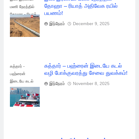
தோஹா – ரியாத் அதிவேக ரயில்
மணி நேரத்தில்
பயணம்!
தோஹா - ரியாத்
அதிவேக மின்சார
இந்நேரம்
December 9, 2025
ரயில் பயணம்!
கத்தார் – பஹ்ரைன் இடையே கடல்
கத்தார் -
வழி போக்குவரத்து சேவை துவக்கம்!
பஹ்ரைன்
இடையே கடல்
இந்நேரம்
November 8, 2025
வழி
போக்குவரத்து
சேவை துவக்கம்!