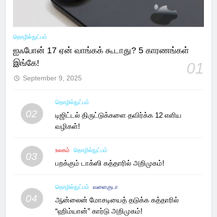
தொழில்நுட்பம்
ஐஃபோன் 17 ஏன் வாங்கக் கூடாது? 5 காரணங்கள்
இங்கே!
01
September 9, 2025
தொழில்நுட்பம்
02
டிஜிட்டல் திருட்டுக்களை தவிர்க்க 12 எளிய
வழிகள்!
உலகம்
தொழில்நுட்பம்
03
பறக்கும் டாக்ஸி கத்தாரில் அறிமுகம்!
தொழில்நுட்பம்
வளைகுடா
04
ஆன்லைன் மோசடியைத் தடுக்க கத்தாரில்
“ஹிம்யான்” கார்டு அறிமுகம்!