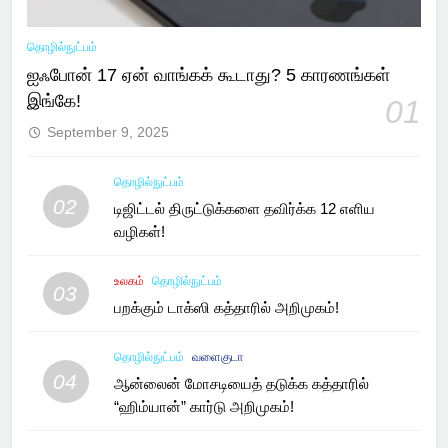
தொழில்நுட்பம்
ஐஃபோன் 17 ஏன் வாங்கக் கூடாது? 5 காரணங்கள்
இங்கே!
01
September 9, 2025
தொழில்நுட்பம்
02
டிஜிட்டல் திருட்டுக்களை தவிர்க்க 12 எளிய
வழிகள்!
உலகம்
தொழில்நுட்பம்
03
பறக்கும் டாக்ஸி கத்தாரில் அறிமுகம்!
தொழில்நுட்பம்
வளைகுடா
04
ஆன்லைன் மோசடியைத் தடுக்க கத்தாரில்
“ஹிம்யான்” கார்டு அறிமுகம்!