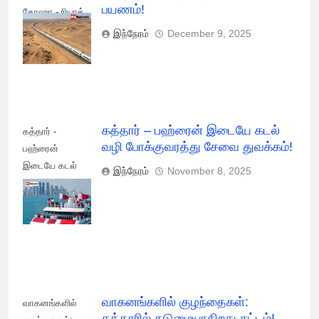
பயணம்!
தோஹா - ரியாத்
அதிவேக மின்சார
இந்நேரம்
December 9, 2025
ரயில் பயணம்!
கத்தார் – பஹ்ரைன் இடையே கடல்
கத்தார் -
வழி போக்குவரத்து சேவை துவக்கம்!
பஹ்ரைன்
இடையே கடல்
இந்நேரம்
November 8, 2025
வழி
போக்குவரத்து
சேவை துவக்கம்!
வாகனங்களில் குழந்தைகள்:
வாகனங்களில்
கத்தாரில் கடுமையாகிறது சட்டம்!