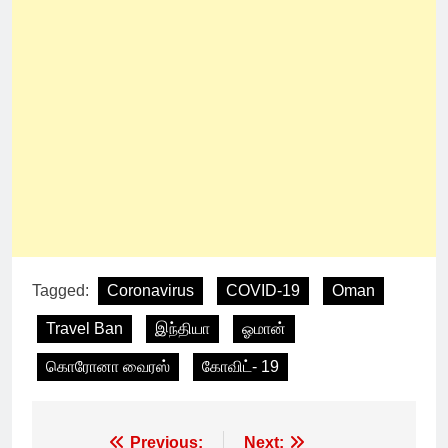
Tagged:
Coronavirus
COVID-19
Oman
Travel Ban
இந்தியா
ஓமான்
கொரோனா வைரஸ்
கோவிட்- 19
Post
Previous:
Next: