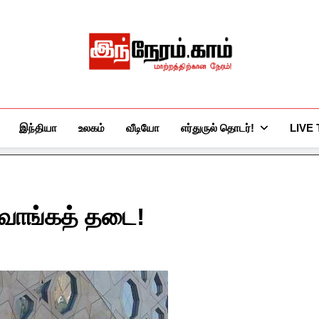
இந்நேரம்.காம்
செய்திகளுக்கு அப்பால்…
இந்தியா
உலகம்
வீடியோ
எர்துருல் தொடர்!
LIVE
் வாங்கத் தடை!