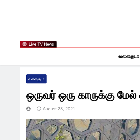
Skip
to
content
Live TV News
வளைகுடா
வளைகுடா
ஒருவர் ஒரு காருக்கு மேல
August 23, 2021