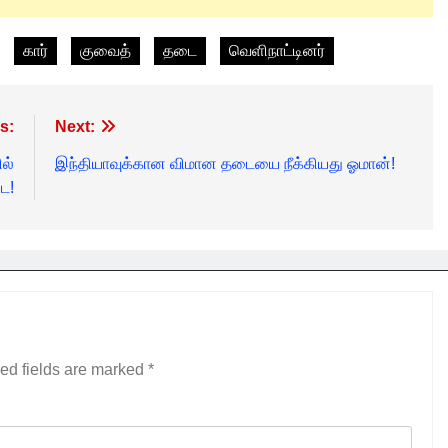
கார்
குவைத்
தடை
வெளிநாட்டினர்
s:
Next:
ல்
இந்தியாவுக்கான விமான தடையை நீக்கியது ஓமான்!
ை!
ed fields are marked
*