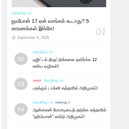
தொழில்நுட்பம்
ஐஃபோன் 17 ஏன் வாங்கக் கூடாது? 5
காரணங்கள் இங்கே!
01
September 9, 2025
தொழில்நுட்பம்
02
டிஜிட்டல் திருட்டுக்களை தவிர்க்க 12
எளிய வழிகள்!
உலகம்
தொழில்நுட்பம்
03
பறக்கும் டாக்ஸி கத்தாரில் அறிமுகம்!
தொழில்நுட்பம்
வளைகுடா
04
ஆன்லைன் மோசடியைத் தடுக்க கத்தாரில்
“ஹிம்யான்” கார்டு அறிமுகம்!