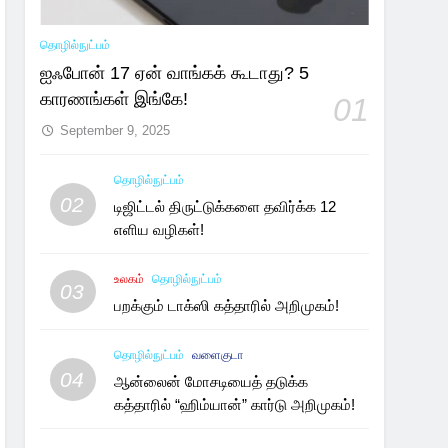
தொழில்நுட்பம்
ஐஃபோன் 17 ஏன் வாங்கக் கூடாது? 5
காரணங்கள் இங்கே!
01
September 9, 2025
தொழில்நுட்பம்
02
டிஜிட்டல் திருட்டுக்களை தவிர்க்க 12
எளிய வழிகள்!
உலகம்
தொழில்நுட்பம்
03
பறக்கும் டாக்ஸி கத்தாரில் அறிமுகம்!
தொழில்நுட்பம்
வளைகுடா
04
ஆன்லைன் மோசடியைத் தடுக்க
கத்தாரில் “ஹிம்யான்” கார்டு அறிமுகம்!