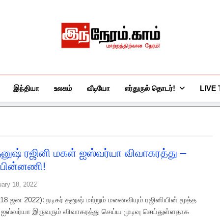
இந்நேரம்.காம்
செய்திகளுக்கு அப்பால்…
இந்தியா
உலகம்
வீடியோ
எர்துருல் தொடர்!
LIVE
 தனுஷ் ரஜினி மகள் ஐஸ்வர்யா விவாகரத்து –
ு பின்னணி!
uary 18, 2022
8 ஜன 2022): நடிகர் தனுஷ் மற்றும் மனைவியும் ரஜினியின் மூத்த
ஸ்வர்யா இருவரும் விவாகரத்து செய்ய முடிவு செய்துள்ளதாக