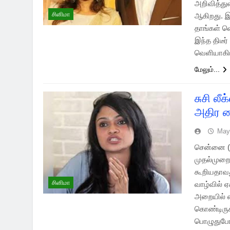
அறிவித்து
சினிமா
ஆகிறது. இந
தாங்கள் வ
இந்த திடீர
வெளியாகிய
மேலும்...
சுசி ல
அதிர வை
May
சென்னை (0
முதல்முறைய
கூறியதாவத
சினிமா
வாழ்வில் ஏ
அறையில் ஸ
கொண்டிருக
பொழுதுபோக்