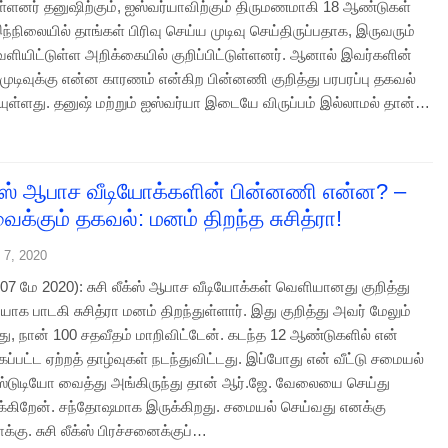
ள்ளனர் தனுஷிற்கும், ஐஸ்வர்யாவிற்கும் திருமணமாகி 18 ஆண்டுகள்
்நிலையில் தாங்கள் பிரிவு செய்ய முடிவு செய்திருப்பதாக, இருவரும்
ெளியிட்டுள்ள அறிக்கையில் குறிப்பிட்டுள்ளனர். ஆனால் இவர்களின்
் முடிவுக்கு என்ன காரணம் என்கிற பின்னணி குறித்து பரபரப்பு தகவல்
ுள்ளது. தனுஷ் மற்றும் ஐஸ்வர்யா இடையே விருப்பம் இல்லாமல் தான்…
ீக்ஸ் ஆபாச வீடியோக்களின் பின்னணி என்ன? –
க்கும் தகவல்: மனம் திறந்த சுசித்ரா!
 7, 2020
7 மே 2020): சுசி லீக்ஸ் ஆபாச வீடியோக்கள் வெளியானது குறித்து
ாக பாடகி சுசித்ரா மனம் திறந்துள்ளார். இது குறித்து அவர் மேலும்
ு, நான் 100 சதவீதம் மாறிவிட்டேன். கடந்த 12 ஆண்டுகளில் என்
கப்பட்ட ஏற்றத் தாழ்வுகள் நடந்துவிட்டது. இப்போது என் வீட்டு சமையல்
்டுடியோ வைத்து அங்கிருந்து தான் ஆர்.ஜே. வேலையை செய்து
்கிறேன். சந்தோஷமாக இருக்கிறது. சமையல் செய்வது எனக்கு
கு. சுசி லீக்ஸ் பிரச்சனைக்குப்…