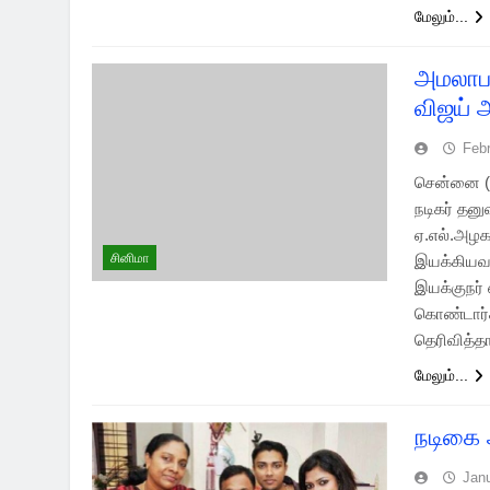
மேலும்...
அமலாபா
விஜய் அ
Febr
சென்னை (0
நடிகர் தன
ஏ.எல்.அழக
சினிமா
இயக்கியவர
இயக்குநர்
கொண்டார்கள
தெரிவித்த
மேலும்...
நடிகை 
Jan