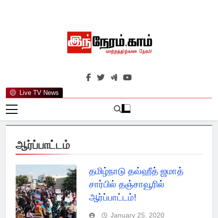
Skip
to
content
இந்நேரம்.காம்
செய்திகளுக்கு அப்பால்…
Live TV News
ஆர்ப்பாட்டம்
தமிழ்நாடு தவ்ஹீத் ஜமாத்
சார்பில் தஞ்சாவூரில்
ஆர்ப்பாட்டம்!
January 25, 2020