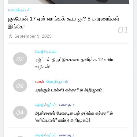
தொழில்நுட்பம்
ஐஃபோன் 17 ஏன் வாங்கக் கூடாது? 5 காரணங்கள்
இங்கே!
01
September 9, 2025
தொழில்நுட்பம்
02
டிஜிட்டல் திருட்டுக்களை தவிர்க்க 12 எளிய
வழிகள்!
உலகம்
தொழில்நுட்பம்
03
பறக்கும் டாக்ஸி கத்தாரில் அறிமுகம்!
தொழில்நுட்பம்
வளைகுடா
04
ஆன்லைன் மோசடியைத் தடுக்க கத்தாரில்
“ஹிம்யான்” கார்டு அறிமுகம்!
தொழில்நுட்பம்
வளைகுடா