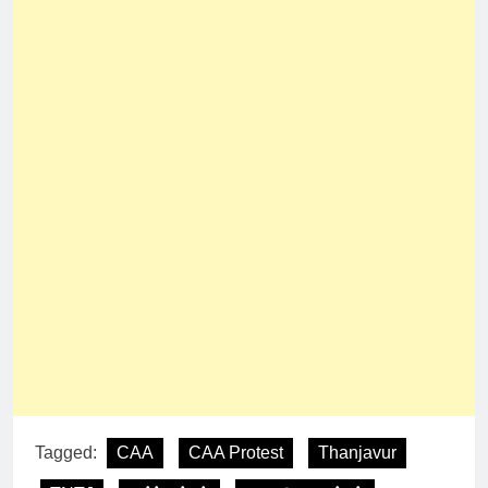
Tagged:
CAA
CAA Protest
Thanjavur