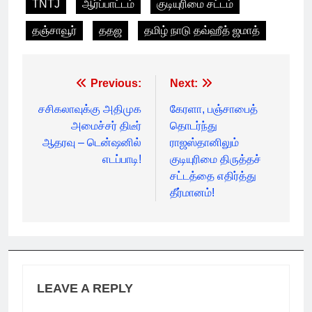
TNTJ
ஆர்ப்பாட்டம்
குடியுரிமை சட்டம்
தஞ்சாவூர்
ததஜ
தமிழ் நாடு தவ்ஹீத் ஜமாத்
Post
Previous:
Next:
navigation
சசிகலாவுக்கு அதிமுக
கேரளா, பஞ்சாபைத்
அமைச்சர் திடீர்
தொடர்ந்து
ஆதரவு – டென்ஷனில்
ராஜஸ்தானிலும்
எடப்பாடி!
குடியுரிமை திருத்தச்
சட்டத்தை எதிர்த்து
தீர்மானம்!
LEAVE A REPLY