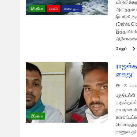
விடுவித்த
இந்தியா
உலகம்
வளைகுடா
அளித்தமைக
இயங்கி வர
(Dahra Gl
இத்தாலியில
ஆலோசனை 
மேலும்...
ராஜஸ்த
கைது!
Jun
புதுடெல்ல
ராஜஸ்தான்
வயதான விக
இந்தியா
காணப்பட்ட
வெடிமருந்த
ராணுவ துப