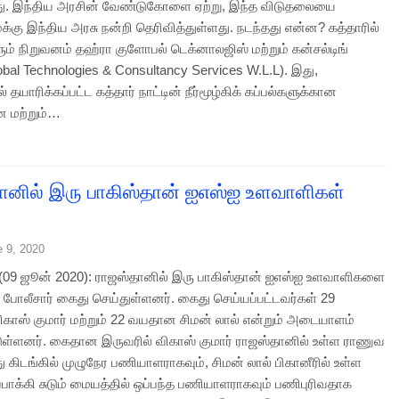
து. இந்திய அரசின் வேண்டுகோளை ஏற்று, இந்த விடுதலையை
்கு இந்திய அரசு நன்றி தெரிவித்துள்ளது. நடந்தது என்ன? கத்தாரில்
ும் நிறுவனம் தஹ்ரா குளோபல் டெக்னாலஜிஸ் மற்றும் கன்சல்டிங்
obal Technologies & Consultancy Services W.L.L). இது,
் தயாரிக்கப்பட்ட கத்தார் நாட்டின் நீர்மூழ்கிக் கப்பல்களுக்கான
மற்றும்…
ானில் இரு பாகிஸ்தான் ஐஎஸ்ஐ உளவாளிகள்
e 9, 2020
ி (09 ஜூன் 2020): ராஜஸ்தானில் இரு பாகிஸ்தான் ஐஎஸ்ஐ உளவாளிகளை
 போலீசார் கைது செய்துள்ளனர். கைது செய்யப்பட்டவர்கள் 29
ாஸ் குமார் மற்றும் 22 வயதான சிமன் லால் என்றும் அடையாளம்
ுள்ளனர். கைதான இருவரில் விகாஸ் குமார் ராஜஸ்தானில் உள்ள ராணுவ
ு கிடங்கில் முழுநேர பணியாளராகவும், சிமன் லால் பிகானீரில் உள்ள
்பாக்கி சுடும் மையத்தில் ஒப்பந்த பணியாளராகவும் பணிபுரிவதாக