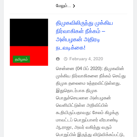
மேலும்...
திமுகவிலிருந்து முக்கிய
நிர்வாகிகள் நீக்கம் –
அன்பழகன் அதிரடி
நடவடிக்கை!
February 4, 2020
தமிழகம்
சென்னை (04 பிப் 2020): திமுகவின்
முக்கிய நிர்வாகிகளை நீக்கம் செய்து
திமுக தலைமை உத்தரவிட்டுள்ளது.
இதுதொடர்பாக திமுக
பொதுச்செயலாள அன்பழகன்
வெளியிட்டுள்ள அறிவிப்பில்
கூறியிருப்பதாவது: சேலம் கிழக்கு
மாவட்டப் பொறுப்பாளர் வீரபாண்டி
ஆ.ராஜா, அவர் வகித்து வரும்
பொறுப்பில் இருந்து விடுவிக்கப்பட்டு,