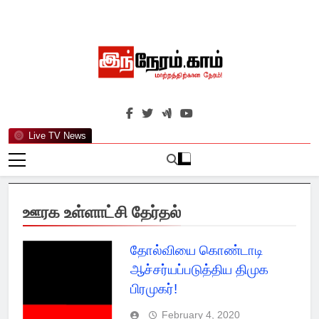
Skip
to
content
இந்நேரம்.காம்
செய்திகளுக்கு அப்பால்…
Live TV News
ஊரக உள்ளாட்சி தேர்தல்
தோல்வியை கொண்டாடி
ஆச்சர்யப்படுத்திய திமுக
பிரமுகர்!
February 4, 2020