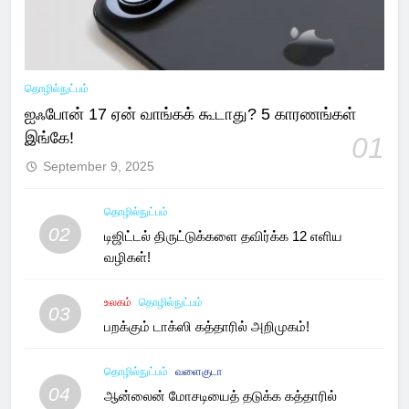
தொழில்நுட்பம்
ஐஃபோன் 17 ஏன் வாங்கக் கூடாது? 5 காரணங்கள்
இங்கே!
01
September 9, 2025
தொழில்நுட்பம்
02
டிஜிட்டல் திருட்டுக்களை தவிர்க்க 12 எளிய
வழிகள்!
உலகம்
தொழில்நுட்பம்
03
பறக்கும் டாக்ஸி கத்தாரில் அறிமுகம்!
தொழில்நுட்பம்
வளைகுடா
04
ஆன்லைன் மோசடியைத் தடுக்க கத்தாரில்