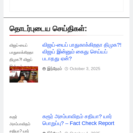
தொடர்புடைய செய்திகள்:
விஜய்-யைப் பாதுகாக்கிறதா திமுக?!
விஜய்-யைப்
விஜய் இன்னும் கைது செய்யப்
பாதுகாக்கிறதா
படாதது ஏன்?
திமுக?! விஜய்
இன்னும் கைது
இந்நேரம்
October 3, 2025
செய்யப் படாதது
ஏன்?
கரூர் அசம்பாவிதம் சதியா? யார்
கரூர்
பொறுப்பு? – Fact Check Report
அசம்பாவிதம்
சதியா? யார்