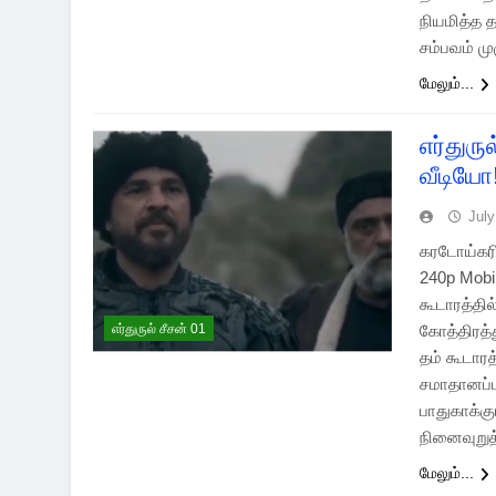
நியமித்த த
சம்பவம் மு
மேலும்...
எர்துரு
வீடியோ
July
கரடோய்கரின
240p Mobi
கூடாரத்தி
எர்துருல் சீசன் 01
கோத்திரத்
தம் கூடார
சமாதானப்ப
பாதுகாக்கு
நினைவுறுத
மேலும்...