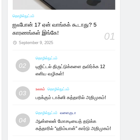
தொழில்நுட்பம்
ஐஃபோன் 17 ஏன் வாங்கக் கூடாது? 5
காரணங்கள் இங்கே!
01
September 9, 2025
தொழில்நுட்பம்
02
டிஜிட்டல் திருட்டுக்களை தவிர்க்க 12
எளிய வழிகள்!
உலகம்
தொழில்நுட்பம்
03
பறக்கும் டாக்ஸி கத்தாரில் அறிமுகம்!
தொழில்நுட்பம்
வளைகுடா
04
ஆன்லைன் மோசடியைத் தடுக்க
கத்தாரில் “ஹிம்யான்” கார்டு அறிமுகம்!