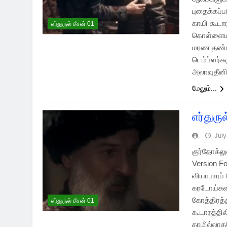
புதைக்கப்ப
காயி கூடா
எர்துருல் சீசன் 01
கொள்ளையட
மரண தண்ட
டெம்ப்ளர்
அலாவுதீன
மேலும்...
எர்துரு
July
குர்தோக்லு
Version F
வியாபாரப்
கரடோய்கரை
கோத்திரத்
எர்துருல் சீசன் 01
கூடாரத்தில
தாமில்லாத