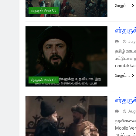
மேலும்...
எர்துருல் சீசன் 03
எர்துரு
July
தமிழ் ஊடக
மட்டுமானது
nambikkai
மேலும்...
எர்துருல் சீசன் 03
எர்துரு
Aug
ஹலீமாவை பி
Mobile Ve
ஆல்ப்களுக்