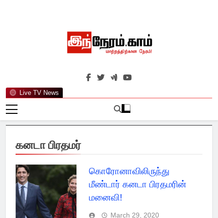
Skip
to
content
இந்நேரம்.காம்
செய்திகளுக்கு அப்பால்…
Live TV News
கனடா பிரதமர்
கொரோனாவிலிருந்து
மீண்டார் கனடா பிரதமரின்
மனைவி!
March 29, 2020