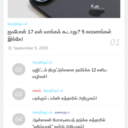
தொழில்நுட்பம்
ஐஃபோன் 17 ஏன் வாங்கக் கூடாது? 5 காரணங்கள்
இங்கே!
01
September 9, 2025
தொழில்நுட்பம்
02
டிஜிட்டல் திருட்டுக்களை தவிர்க்க 12 எளிய
வழிகள்!
உலகம்
தொழில்நுட்பம்
03
பறக்கும் டாக்ஸி கத்தாரில் அறிமுகம்!
தொழில்நுட்பம்
வளைகுடா
04
ஆன்லைன் மோசடியைத் தடுக்க கத்தாரில்
“ஹிம்யான்” கார்டு அறிமுகம்!