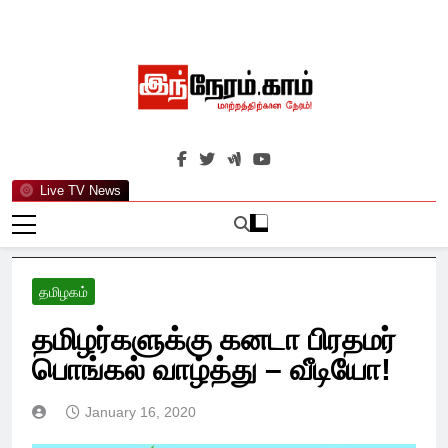
Skip
to
content
இந்நேரம்.காம்
செய்திகளுக்கு அப்பால்…
Live TV News
தமிழகம்
தமிழர்களுக்கு கனடா பிரதமர்
பொங்கல் வாழ்த்து – வீடியோ!
January 16, 2020