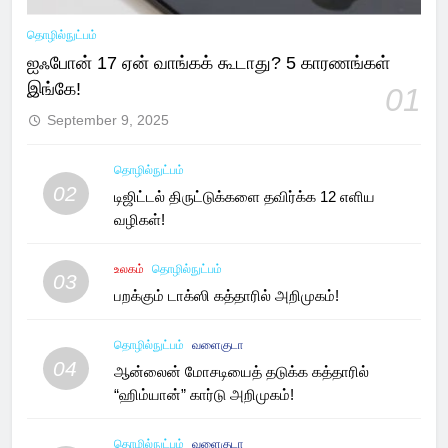
தொழில்நுட்பம்
ஐஃபோன் 17 ஏன் வாங்கக் கூடாது? 5 காரணங்கள்
இங்கே!
01
September 9, 2025
தொழில்நுட்பம்
02
டிஜிட்டல் திருட்டுக்களை தவிர்க்க 12 எளிய
வழிகள்!
உலகம்
தொழில்நுட்பம்
03
பறக்கும் டாக்ஸி கத்தாரில் அறிமுகம்!
தொழில்நுட்பம்
வளைகுடா
04
ஆன்லைன் மோசடியைத் தடுக்க கத்தாரில்
“ஹிம்யான்” கார்டு அறிமுகம்!
தொழில்நுட்பம்
வளைகுடா