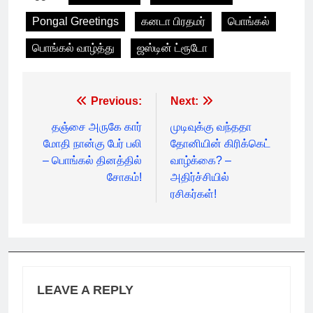
Pongal Greetings
கனடா பிரதமர்
பொங்கல்
பொங்கல் வாழ்த்து
ஜஸ்டின் ட்ரூடோ
Post
Previous:
Next:
navigation
தஞ்சை அருகே கார்
முடிவுக்கு வந்ததா
மோதி நான்கு பேர் பலி
தோனியின் கிரிக்கெட்
– பொங்கல் தினத்தில்
வாழ்க்கை? –
சோகம்!
அதிர்ச்சியில்
ரசிகர்கள்!
LEAVE A REPLY