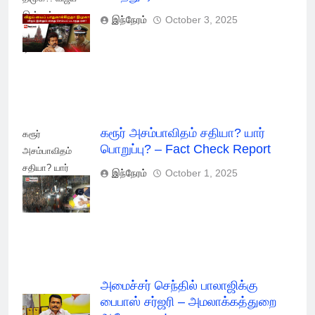
இன்னும் கைது
இந்நேரம்
October 3, 2025
செய்யப் படாதது
ஏன்?
கரூர் அசம்பாவிதம் சதியா? யார்
கரூர்
பொறுப்பு? – Fact Check Report
அசம்பாவிதம்
சதியா? யார்
இந்நேரம்
October 1, 2025
பொறுப்பு? - Fact
Check Report
அமைச்சர் செந்தில் பாலாஜிக்கு
பைபாஸ் சர்ஜரி – அமலாக்கத்துறை