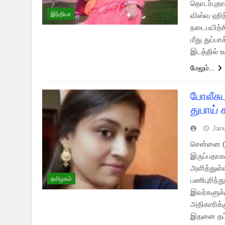
தொடர்புதா
இந்தியா
விஸ்வ ஹிந
நடைபயிற்சி
மீது துப்ப
இடத்தில் உ
மேலும்...
போலீசு
துபாய்
Jan
சென்னை (0
இருப்பதாக
அளித்துள்
தமிழகம்
பணிபுரிந்
இவர்களுக்
அதிகாரிக்க
இதனை தட்ட