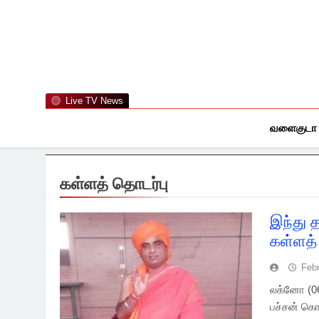
Skip
to
content
Live TV News
வளைகுடா
கள்ளத் தொடர்பு
இந்து
கள்ளத் 
Febr
லக்னோ (06
பச்சன் கொ