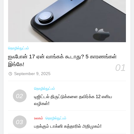
தொழில்நுட்பம்
ஐஃபோன் 17 ஏன் வாங்கக் கூடாது? 5 காரணங்கள்
இங்கே!
01
September 9, 2025
தொழில்நுட்பம்
02
டிஜிட்டல் திருட்டுக்களை தவிர்க்க 12 எளிய
வழிகள்!
உலகம்
தொழில்நுட்பம்
03
பறக்கும் டாக்ஸி கத்தாரில் அறிமுகம்!