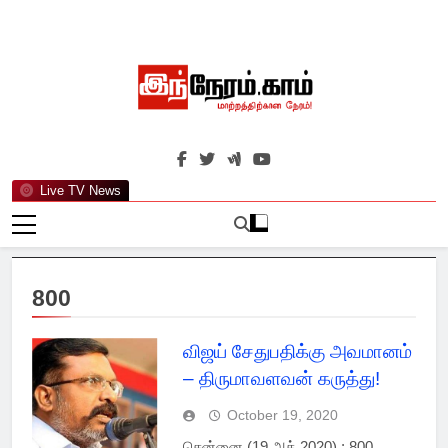
Skip
to
content
இந்நேரம்.காம்
செய்திகளுக்கு அப்பால்…
Live TV News
800
விஜய் சேதுபதிக்கு அவமானம்
– திருமாவளவன் கருத்து!
October 19, 2020
சென்னை (19 அக் 2020) : 800