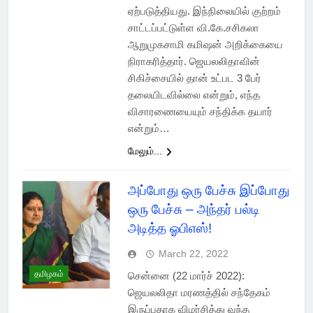
ஏற்படுத்தியது. இந்நிலையில் குற்றம்
சாட்டப்பட்டுள்ள வி.கே.சசிகலா
ஆறுமுகசாமி கமிஷன் அறிக்கையை
நிராகரித்தார். ஜெயலலிதாவின்
சிகிச்சையில் தான் உட்பட 3 பேர்
தலையிடவில்லை என்றும், எந்த
விசாரணையையும் சந்திக்க தயார்
என்றும்…
மேலும்...
அப்போது ஒரு பேச்சு இப்போது
ஒரு பேச்சு – அந்தர் பல்டி
அடித்த ஓபிஎஸ்!
March 22, 2022
தமிழகம்
சென்னை (22 மார்ச் 2022):
ஜெயலலிதா மரணத்தில் சந்தேகம்
இருப்பதாக விமர்சித்து வந்த