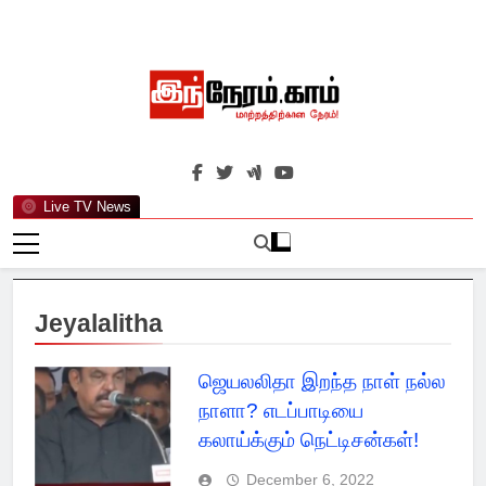
Skip
to
content
இந்நேரம்.காம்
செய்திகளுக்கு அப்பால்…
Live TV News
Jeyalalitha
ஜெயலலிதா இறந்த நாள் நல்ல
நாளா? எடப்பாடியை
கலாய்க்கும் நெட்டிசன்கள்!
December 6, 2022