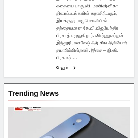
கதையை பாகுபலி, மணிகர்னிகா
திரைப்படங்களின் கதாசிரியரும்,
இயக்குநர் ராஜமெளலியின்
தந்தையுமான கே.வி.விஜயேந்திர
பிரசாத் எழுதுகிறார். விஷ்ணுவர்தன்
இந்தூரி, சைலேஷ் ஆர்.சிங் ஆகியோர்
தயாரிக்கின்றனர். இசை – ஜி.வி.
பிரகாஷ்….
மேலும்...
Trending News