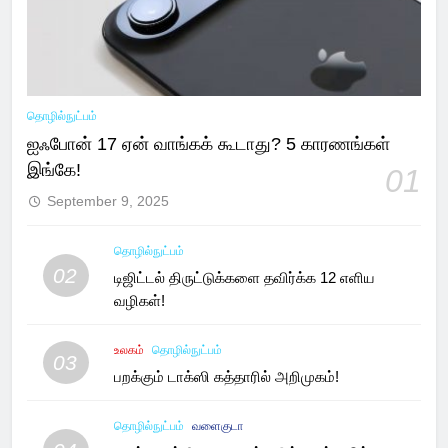
தொழில்நுட்பம்
ஐஃபோன் 17 ஏன் வாங்கக் கூடாது? 5 காரணங்கள்
இங்கே!
01
September 9, 2025
தொழில்நுட்பம்
02
டிஜிட்டல் திருட்டுக்களை தவிர்க்க 12 எளிய
வழிகள்!
உலகம்
தொழில்நுட்பம்
03
பறக்கும் டாக்ஸி கத்தாரில் அறிமுகம்!
தொழில்நுட்பம்
வளைகுடா