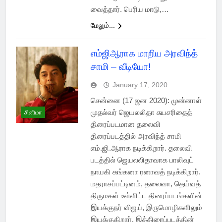
வைத்தார். பெரிய மாடு,…
மேலும்...
எம்ஜிஆராக மாறிய அரவிந்த்
சாமி – வீடியோ!
January 17, 2020
சென்னை (17 ஜன 2020): முன்னாள்
முதல்வர் ஜெயலலிதா சுயசரிதைத்
சினிமா
திரைப்படமான தலைவி
திரைப்படத்தில் அரவிந்த் சாமி
எம்.ஜி.ஆராக நடிக்கிறார். தலைவி
படத்தில் ஜெயலலிதாவாக பாலிவுட்
நாயகி கங்கனா ரனாவத் நடிக்கிறார்.
மதராசப்பட்டினம், தலைவா, தெய்வத்
திருமகள் உள்ளிட்ட திரைப்படங்களின்
இயக்குநர் விஜய், இருமொழிகளிலும்
இயக்குகிறார். இத்திரைப்படத்தின்