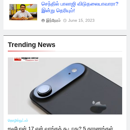
செந்தில் பாலாஜி விடுதலையாவாரா?
இன்று தெரியும்!
இந்நேரம்
June 15, 2023
Trending News
தொழில்நுட்பம்
ஐஃபோன் 17 ஏன் வாங்கக் கூடாது? 5 காரணங்கள்