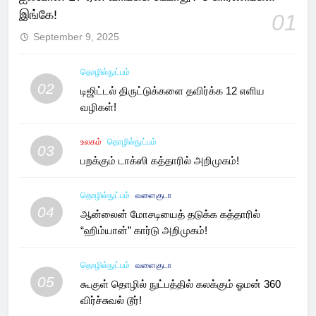
இங்கே!
01
September 9, 2025
தொழில்நுட்பம்
02
டிஜிட்டல் திருட்டுக்களை தவிர்க்க 12 எளிய
வழிகள்!
உலகம்
தொழில்நுட்பம்
03
பறக்கும் டாக்ஸி கத்தாரில் அறிமுகம்!
தொழில்நுட்பம்
வளைகுடா
04
ஆன்லைன் மோசடியைத் தடுக்க கத்தாரில்
“ஹிம்யான்” கார்டு அறிமுகம்!
தொழில்நுட்பம்
வளைகுடா
05
கூகுள் தொழில் நுட்பத்தில் கலக்கும் ஓமன் 360
விர்ச்சுவல் டூர்!