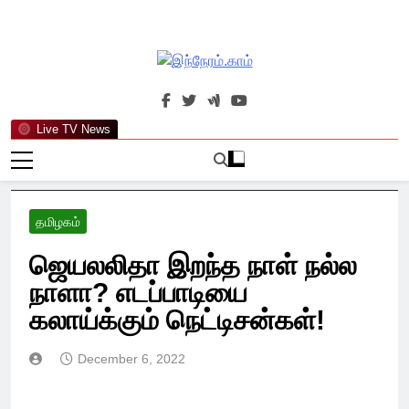
Skip
to
content
இந்நேரம்.காம்
செய்திகளுக்கு அப்பால்…
Live TV News
தமிழகம்
ஜெயலலிதா இறந்த நாள் நல்ல
நாளா? எடப்பாடியை
கலாய்க்கும் நெட்டிசன்கள்!
December 6, 2022