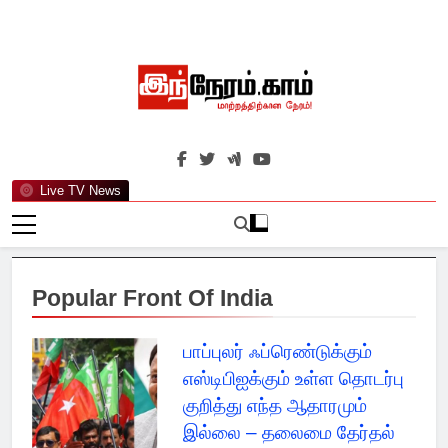
Skip
to
content
இந்நேரம்.காம்
செய்திகளுக்கு அப்பால்…
Live TV News
Popular Front Of India
பாப்புலர் ஃப்ரெண்டுக்கும்
எஸ்டிபிஐக்கும் உள்ள தொடர்பு
குறித்து எந்த ஆதாரமும்
இல்லை – தலைமை தேர்தல்