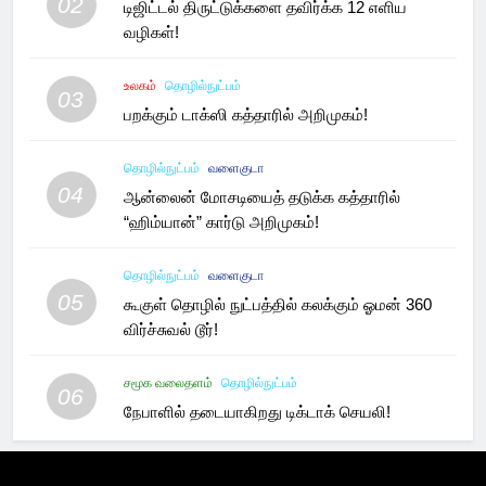
02
டிஜிட்டல் திருட்டுக்களை தவிர்க்க 12 எளிய
வழிகள்!
உலகம்
தொழில்நுட்பம்
03
பறக்கும் டாக்ஸி கத்தாரில் அறிமுகம்!
தொழில்நுட்பம்
வளைகுடா
04
ஆன்லைன் மோசடியைத் தடுக்க கத்தாரில்
“ஹிம்யான்” கார்டு அறிமுகம்!
தொழில்நுட்பம்
வளைகுடா
05
கூகுள் தொழில் நுட்பத்தில் கலக்கும் ஓமன் 360
விர்ச்சுவல் டூர்!
சமூக வலைதளம்
தொழில்நுட்பம்
06
நேபாளில் தடையாகிறது டிக்டாக் செயலி!